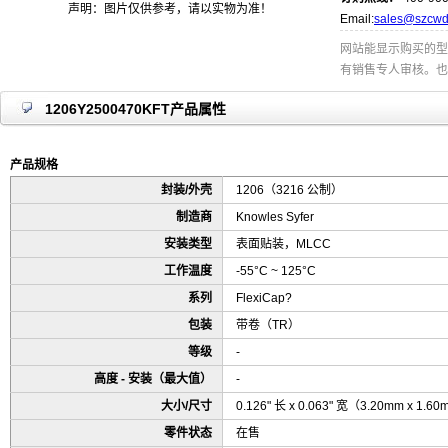
声明：图片仅供参考，请以实物为准！
Email:
sales@szcwd
网站能显示购买的型
有销售专人审核。也
1206Y2500470KFT产品属性
产品规格
封装/外壳
1206（3216 公制）
制造商
Knowles Syfer
安装类型
表面贴装，MLCC
工作温度
-55°C ~ 125°C
系列
FlexiCap?
包装
带卷（TR）
等级
-
高度 - 安装（最大值）
-
大小/尺寸
0.126" 长 x 0.063" 宽（3.20mm x 1.6
零件状态
在售