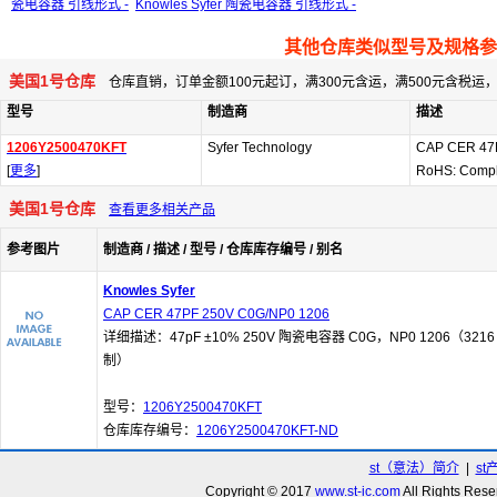
瓷电容器 引线形式 -
Knowles Syfer 陶瓷电容器 引线形式 -
其他仓库类似型号及规格参
美国1号仓库
仓库直销，订单金额100元起订，满300元含运，满500元含税
型号
制造商
描述
1206Y2500470KFT
Syfer Technology
CAP CER 47
[
更多
]
RoHS: Compl
美国1号仓库
查看更多相关产品
参考图片
制造商 / 描述 / 型号 / 仓库库存编号 / 别名
Knowles Syfer
CAP CER 47PF 250V C0G/NP0 1206
详细描述：47pF ±10% 250V 陶瓷电容器 C0G，NP0 1206（3216
制）
型号：
1206Y2500470KFT
仓库库存编号：
1206Y2500470KFT-ND
st（意法）简介
|
st
Copyright © 2017
www.st-ic.com
All Rights R