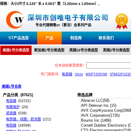
规格：大小/尺寸 0.126" 长 x 0.063" 宽（3.20mm x 1.60mm）,
专业代理销售st（意法）全系列产品
ST产品选型
产品
制造商
联系我们
美国1号分类选型
新加坡2号分类选型
英国10号分类选型
英国2号分类选型
在本站结果里搜索：
热门搜索词：
电容器
Vicor
MXP7205VW
STM32F103
美国1号仓库
产品分类
(87621)
筛选品牌
电容器
(52232)
电路保护
(20)
滤波器
(538)
电感器，线圈，扼流圈
(221)
电阻器
(34599)