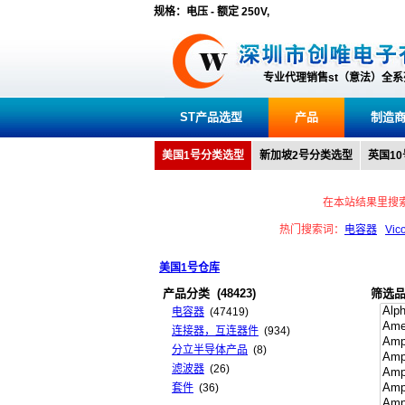
规格：电压 - 额定 250V,
专业代理销售st（意法）全
ST产品选型
产品
制造
美国1号分类选型
新加坡2号分类选型
英国1
在本站结果里搜
热门搜索词：
电容器
Vic
美国1号仓库
产品分类
(48423)
筛选
电容器
(47419)
连接器，互连器件
(934)
分立半导体产品
(8)
滤波器
(26)
套件
(36)