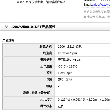
声明：图片仅供参考，请以实物为准！
Email:
sales@szcwd
网站能显示购买的型
有销售专人审核。也
1206Y2500101KFT产品属性
产品规格
封装/外壳
1206（3216 公制）
制造商
Knowles Syfer
安装类型
表面贴装，MLCC
工作温度
-55°C ~ 125°C
系列
FlexiCap?
包装
带卷（TR）
等级
-
高度 - 安装（最大值）
-
大小/尺寸
0.126" 长 x 0.063" 宽（3.20mm x 1.6
零件状态
在售