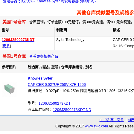
瓷电容器 引线形式 -
Knowles Syfer 陶瓷电容器 引线形式 -
其他仓库类似型号及规格参
美国1号仓库
仓库直销，订单金额100元起订，满300元含运，满500元含税
型号
制造商
描述
1206J2500273KDT
Syfer Technology
CAP CER 0.
[
更多
]
RoHS: Comp
美国1号仓库
查看更多相关产品
参考图片
制造商 / 描述 / 型号 / 仓库库存编号 / 别名
Knowles Syfer
CAP CER 0.027UF 250V X7R 1206
详细描述：0.027μF ±10% 250V 陶瓷电容器 X7R 1206（3216 
型号：
1206J2500273KDT
仓库库存编号：
1206J2500273KDT-ND
st（意法）简介
|
st
Copyright © 2017
www.st-ic.com
All Rights R