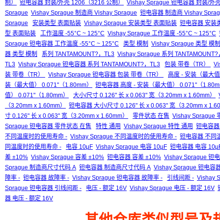
制）
钽电容器 封装/外壳 1206（3216 公制）
Vishay Sprague 钽电容器 封装/外
Sprague
Vishay Sprague 制造商 Vishay Sprague
钽电容器 制造商 Vishay Sprag
Sprague
安装类型 表面贴装
Vishay Sprague 安装类型 表面贴装
钽电容器 安装
型 表面贴装
工作温度 -55°C ~ 125°C
Vishay Sprague 工作温度 -55°C ~ 125°C
Sprague 钽电容器 工作温度 -55°C ~ 125°C
类型 模制
Vishay Sprague 类型 模
器 类型 模制
系列 TANTAMOUNT?，TL3
Vishay Sprague 系列 TANTAMOUNT
TL3
Vishay Sprague 钽电容器 系列 TANTAMOUNT?，TL3
包装 带卷（TR）
V
装 带卷（TR）
Vishay Sprague 钽电容器 包装 带卷（TR）
高度 - 安装（最大值）
装（最大值） 0.071"（1.80mm）
钽电容器 高度 - 安装（最大值） 0.071"（1.80
值） 0.071"（1.80mm）
大小/尺寸 0.126" 长 x 0.063" 宽（3.20mm x 1.60mm）
（3.20mm x 1.60mm）
钽电容器 大小/尺寸 0.126" 长 x 0.063" 宽（3.20mm x 1.
寸 0.126" 长 x 0.063" 宽（3.20mm x 1.60mm）
零件状态 在售
Vishay Sprag
Sprague 钽电容器 零件状态 在售
特性 通用
Vishay Sprague 特性 通用
钽电容器
不同温度时的使用寿命 -
Vishay Sprague 不同温度时的使用寿命 -
钽电容器 不同
同温度时的使用寿命 -
电容 10μF
Vishay Sprague 电容 10μF
钽电容器 电容 10μ
差 ±10%
Vishay Sprague 容差 ±10%
钽电容器 容差 ±10%
Vishay Sprague 
Sprague 制造商尺寸代码 A
钽电容器 制造商尺寸代码 A
Vishay Sprague 钽
障率 -
钽电容器 故障率 -
Vishay Sprague 钽电容器 故障率 -
引线间距 -
Vishay
Sprague 钽电容器 引线间距 -
电压 - 额定 16V
Vishay Sprague 电压 - 额定 16V
器 电压 - 额定 16V
其他仓库类似型号及