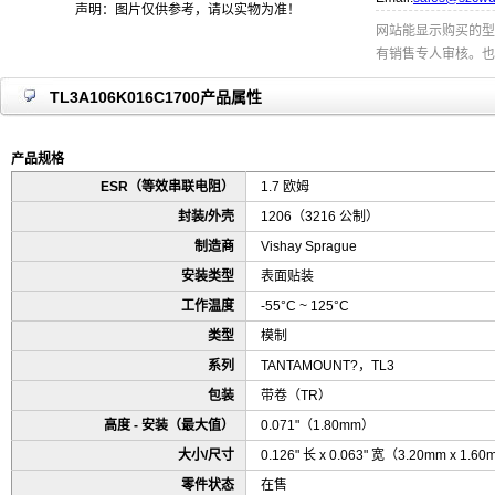
声明：图片仅供参考，请以实物为准！
网站能显示购买的型
有销售专人审核。也
TL3A106K016C1700产品属性
产品规格
ESR（等效串联电阻）
1.7 欧姆
封装/外壳
1206（3216 公制）
制造商
Vishay Sprague
安装类型
表面贴装
工作温度
-55°C ~ 125°C
类型
模制
系列
TANTAMOUNT?，TL3
包装
带卷（TR）
高度 - 安装（最大值）
0.071"（1.80mm）
大小/尺寸
0.126" 长 x 0.063" 宽（3.20mm x 1.6
零件状态
在售