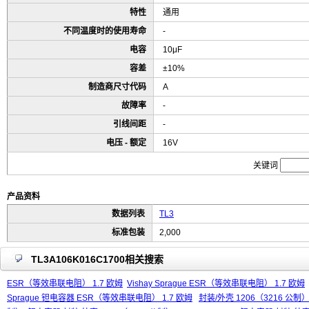
特性
通用
不同温度时的使用寿命
-
电容
10μF
容差
±10%
制造商尺寸代码
A
故障率
-
引线间距
-
电压 - 额定
16V
关键词
产品资料
数据列表
TL3
标准包装
2,000
TL3A106K016C1700相关搜索
ESR（等效串联电阻） 1.7 欧姆
Vishay Sprague ESR（等效串联电阻） 1.7 欧姆
Sprague 钽电容器 ESR（等效串联电阻） 1.7 欧姆
封装/外壳 1206（3216 公制