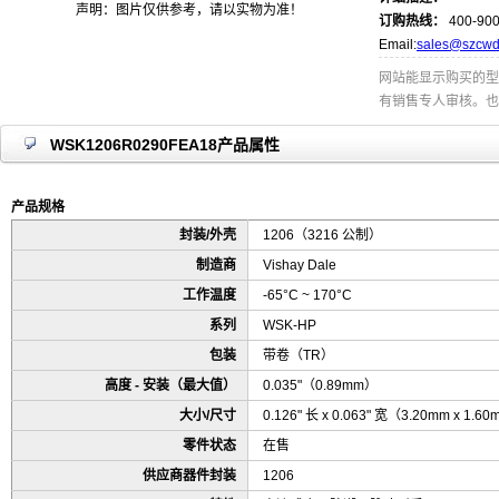
声明：图片仅供参考，请以实物为准！
订购热线：
400-900
Email:
sales@szcwd
网站能显示购买的型
有销售专人审核。也
WSK1206R0290FEA18产品属性
产品规格
封装/外壳
1206（3216 公制）
制造商
Vishay Dale
工作温度
-65°C ~ 170°C
系列
WSK-HP
包装
带卷（TR）
高度 - 安装（最大值）
0.035"（0.89mm）
大小/尺寸
0.126" 长 x 0.063" 宽（3.20mm x 1.6
零件状态
在售
供应商器件封装
1206