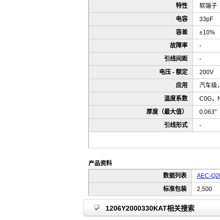
特性
软端子
电容
33pF
容差
±10%
故障率
-
引线间距
-
电压 - 额定
200V
应用
汽车级，B
温度系数
C0G，
厚度（最大值）
0.063
引线形式
-
产品资料
数据列表
AEC-Q20
标准包装
2,500
1206Y2000330KAT相关搜索