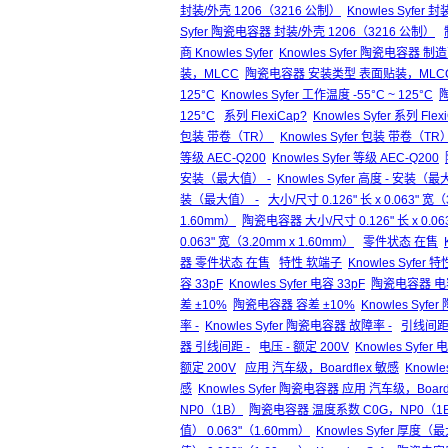
封装/外壳 1206（3216 公制）
Knowles Syfer
Syfer 陶瓷电容器 封装/外壳 1206（3216 公制）
商 Knowles Syfer
Knowles Syfer 陶瓷电容器 制造商
装，MLCC
陶瓷电容器 安装类型 表面贴装，MLC
125°C
Knowles Syfer 工作温度 -55°C ~ 125°C
陶
125°C
系列 FlexiCap?
Knowles Syfer 系列 Flex
包装 带卷（TR）
Knowles Syfer 包装 带卷（TR
等级 AEC-Q200
Knowles Syfer 等级 AEC-Q200
安装（最大值） -
Knowles Syfer 高度 - 安装（最
装（最大值） -
大小/尺寸 0.126" 长 x 0.063" 宽（
1.60mm）
陶瓷电容器 大小/尺寸 0.126" 长 x 0.063
0.063" 宽（3.20mm x 1.60mm）
零件状态 在售
器 零件状态 在售
特性 软端子
Knowles Syfer
容 33pF
Knowles Syfer 电容 33pF
陶瓷电容器 电容
差 ±10%
陶瓷电容器 容差 ±10%
Knowles Syf
率 -
Knowles Syfer 陶瓷电容器 故障率 -
引线间距 
器 引线间距 -
电压 - 额定 200V
Knowles Syfer 
额定 200V
应用 汽车级，Boardflex 敏感
Knowle
感
Knowles Syfer 陶瓷电容器 应用 汽车级，Board
NP0（1B）
陶瓷电容器 温度系数 C0G，NP0（1
值） 0.063"（1.60mm）
Knowles Syfer 厚度（