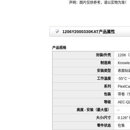
声明：图片仅供参考，请以实物为准！
1206Y2000330KAT产品属性
产品规格
封装/外壳
1206（
制造商
Knowles
安装类型
表面贴装
工作温度
-55°C ~
系列
FlexiC
包装
带卷（
等级
AEC-Q
高度 - 安装（最大值）
-
大小/尺寸
0.126"
零件状态
在售