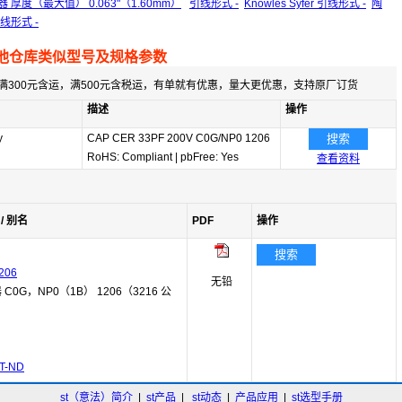
电容器 厚度（最大值） 0.063"（1.60mm）
引线形式 -
Knowles Syfer 引线形式 -
陶
引线形式 -
他仓库类似型号及规格参数
满300元含运，满500元含税运，有单就有优惠，量大更优惠，支持原厂订货
描述
操作
y
CAP CER 33PF 200V C0G/NP0 1206
搜索
RoHS: Compliant
|
pbFree: Yes
查看资料
/ 别名
PDF
操作
搜索
206
无铅
C0G，NP0（1B） 1206（3216 公
T-ND
st（意法）简介
|
st产品
|
st动态
|
产品应用
|
st选型手册