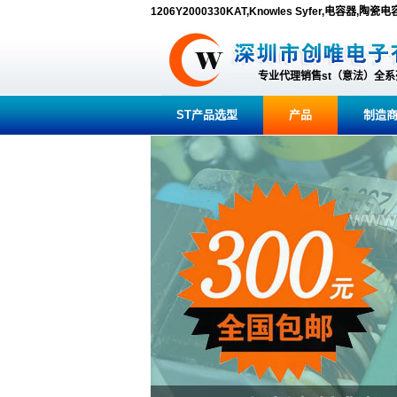
1206Y2000330KAT,Knowles Syfer,电容器,陶瓷
专业代理销售st（意法）全
ST产品选型
产品
制造