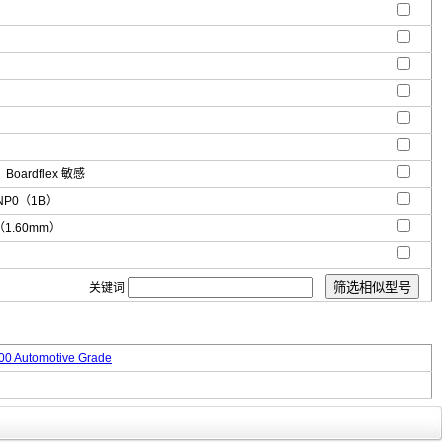
oardflex 敏感
NP0（1B）
"（1.60mm）
关键词
0 Automotive Grade