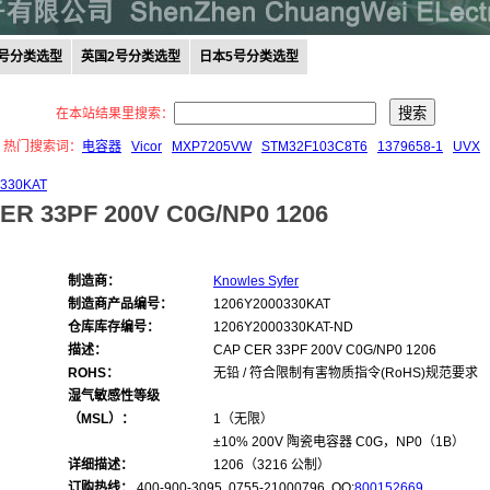
0号分类选型
英国2号分类选型
日本5号分类选型
在本站结果里搜索：
热门搜索词：
电容器
Vicor
MXP7205VW
STM32F103C8T6
1379658-1
UVX
0330KAT
ER 33PF 200V C0G/NP0 1206
制造商：
Knowles Syfer
制造商产品编号：
1206Y2000330KAT
仓库库存编号：
1206Y2000330KAT-ND
描述：
CAP CER 33PF 200V C0G/NP0 1206
ROHS：
无铅 / 符合限制有害物质指令(RoHS)规范要求
湿气敏感性等级
（MSL）：
1（无限）
±10% 200V 陶瓷电容器 C0G，NP0（1B）
详细描述：
1206（3216 公制）
订购热线：
400-900-3095 0755-21000796, QQ:
800152669
,