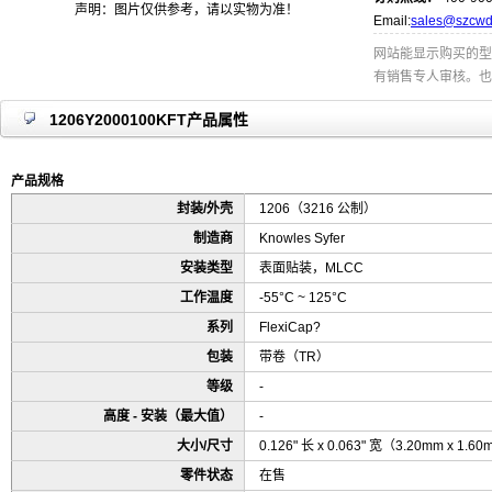
声明：图片仅供参考，请以实物为准！
Email:
sales@szcwd
网站能显示购买的型
有销售专人审核。也
1206Y2000100KFT产品属性
产品规格
封装/外壳
1206（3216 公制）
制造商
Knowles Syfer
安装类型
表面贴装，MLCC
工作温度
-55°C ~ 125°C
系列
FlexiCap?
包装
带卷（TR）
等级
-
高度 - 安装（最大值）
-
大小/尺寸
0.126" 长 x 0.063" 宽（3.20mm x 1.6
零件状态
在售