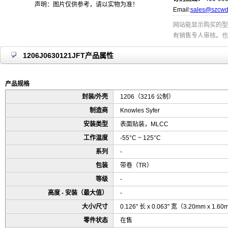
声明：图片仅供参考，请以实物为准！
Email:
sales@szcwd
网站能显示购买的型
有销售专人审核。也
1206J0630121JFT产品属性
产品规格
封装/外壳
1206（3216 公制）
制造商
Knowles Syfer
安装类型
表面贴装，MLCC
工作温度
-55°C ~ 125°C
系列
-
包装
带卷（TR）
等级
-
高度 - 安装（最大值）
-
大小/尺寸
0.126" 长 x 0.063" 宽（3.20mm x 1.6
零件状态
在售