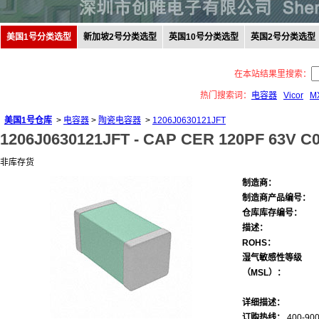
美国1号分类选型
新加坡2号分类选型
英国10号分类选型
英国2号分类选型
在本站结果里搜索：
热门搜索词：
电容器
Vicor
M
美国1号仓库
>
电容器
>
陶瓷电容器
>
1206J0630121JFT
1206J0630121JFT -
CAP CER 120PF 63V C0
非库存货
制造商：
制造商产品编号：
仓库库存编号：
描述：
ROHS：
湿气敏感性等级
（MSL）：
详细描述：
订购热线：
400-900