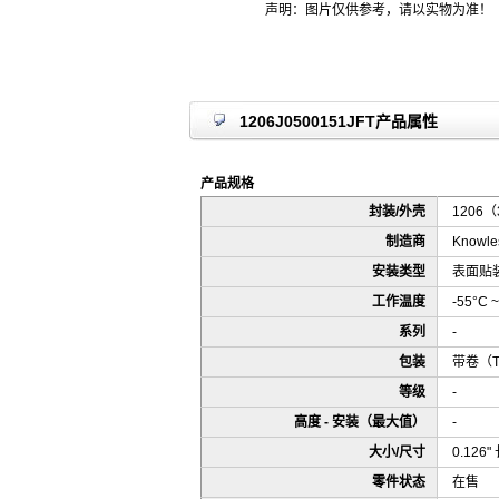
声明：图片仅供参考，请以实物为准！
1206J0500151JFT产品属性
产品规格
封装/外壳
1206（
制造商
Knowles
安装类型
表面贴装
工作温度
-55°C ~
系列
-
包装
带卷（
等级
-
高度 - 安装（最大值）
-
大小/尺寸
0.126"
零件状态
在售