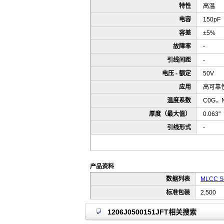
特性
高温
电容
150pF
容差
±5%
故障率
-
引线间距
-
电压 - 额定
50V
应用
高可靠
温度系数
C0G，
厚度（最大值）
0.063
引线形式
-
产品资料
数据列表
MLCC Ser
标准包装
2,500
1206J0500151JFT相关搜索