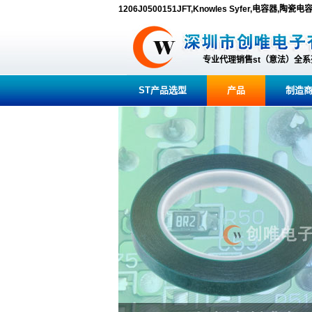
1206J0500151JFT,Knowles Syfer,电容器,陶瓷电
专业代理销售st（意法）全
ST产品选型
产品
制造