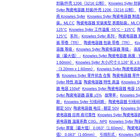
封装/外壳 1206（3216 公制）
Knowles Syfer
Syfer 陶瓷电容器 封装/外壳 1206（3216 公制）
商 Knowles Syfer
Knowles Syfer 陶瓷电容器 制造商
装，MLCC
陶瓷电容器 安装类型 表面贴装，MLC
125°C
Knowles Syfer 工作温度 -55°C ~ 125°C
陶
125°C
系列 -
Knowles Syfer 系列 -
陶瓷电容器 系
装 带卷（TR）
陶瓷电容器 包装 带卷（TR）
Kn
容器 等级 -
Knowles Syfer 陶瓷电容器 等级 -
高度
装（最大值） -
Knowles Syfer 陶瓷电容器 高度 
1.60mm）
Knowles Syfer 大小/尺寸 0.126" 长 x 
（3.20mm x 1.60mm）
Knowles Syfer 陶瓷电容器
售
Knowles Syfer 零件状态 在售
陶瓷电容器 零件
Syfer 特性 高温
陶瓷电容器 特性 高温
Knowles
器 电容 150pF
Knowles Syfer 陶瓷电容器 电容 15
Syfer 陶瓷电容器 容差 ±5%
故障率 -
Knowles S
距 -
Knowles Syfer 引线间距 -
陶瓷电容器 引线间距
额定 50V
陶瓷电容器 电压 - 额定 50V
Knowles 
瓷电容器 应用 高可靠性
Knowles Syfer 陶瓷
瓷电容器 温度系数 C0G，NP0
Knowles Syfe
Syfer 厚度（最大值） 0.063"（1.60mm）
陶瓷电容
值） 0.063"（1.60mm）
引线形式 -
Knowles Sy