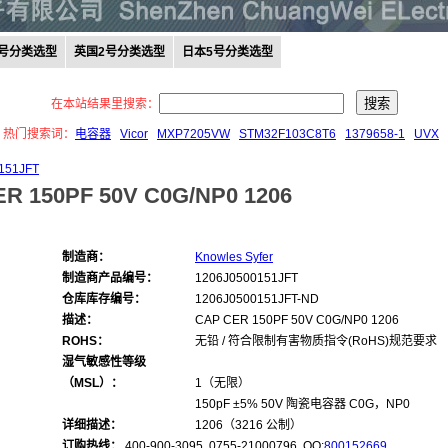
0号分类选型
英国2号分类选型
日本5号分类选型
在本站结果里搜索：
热门搜索词：
电容器
Vicor
MXP7205VW
STM32F103C8T6
1379658-1
UVX
151JFT
R 150PF 50V C0G/NP0 1206
制造商：
Knowles Syfer
制造商产品编号：
1206J0500151JFT
仓库库存编号：
1206J0500151JFT-ND
描述：
CAP CER 150PF 50V C0G/NP0 1206
ROHS：
无铅 / 符合限制有害物质指令(RoHS)规范要求
湿气敏感性等级
（MSL）：
1（无限）
150pF ±5% 50V 陶瓷电容器 C0G，NP0
详细描述：
1206（3216 公制）
订购热线：
400-900-3095 0755-21000796, QQ:
800152669
,