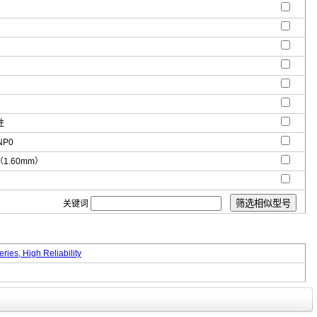
性
NP0
"（1.60mm）
关键词
ies, High Reliability