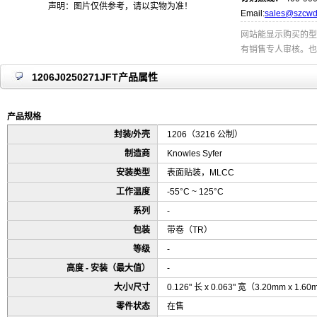
声明：图片仅供参考，请以实物为准！
Email:
sales@szcwd
网站能显示购买的型
有销售专人审核。也
1206J0250271JFT产品属性
产品规格
封装/外壳
1206（3216 公制）
制造商
Knowles Syfer
安装类型
表面贴装，MLCC
工作温度
-55°C ~ 125°C
系列
-
包装
带卷（TR）
等级
-
高度 - 安装（最大值）
-
大小/尺寸
0.126" 长 x 0.063" 宽（3.20mm x 1.6
零件状态
在售