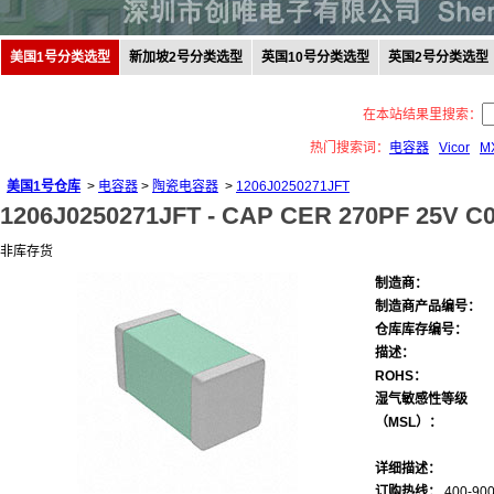
美国1号分类选型
新加坡2号分类选型
英国10号分类选型
英国2号分类选型
在本站结果里搜索：
热门搜索词：
电容器
Vicor
M
美国1号仓库
>
电容器
>
陶瓷电容器
>
1206J0250271JFT
1206J0250271JFT -
CAP CER 270PF 25V C0
非库存货
制造商：
制造商产品编号：
仓库库存编号：
描述：
ROHS：
湿气敏感性等级
（MSL）：
详细描述：
订购热线：
400-900