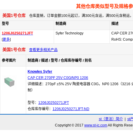
其他仓库类似型号及规格参
美国1号仓库
仓库直销，订单金额100元起订，满300元含运，满500元含税
型号
制造商
描述
1206J0250271JFT
Syfer Technology
CAP CER 27
[
更多
]
RoHS: Compl
美国1号仓库
查看更多相关产品
参考图片
制造商 / 描述 / 型号 / 仓库库存编号 / 别名
Knowles Syfer
CAP CER 270PF 25V C0G/NP0 1206
详细描述：270pF ±5% 25V 陶瓷电容器 C0G，NP0 1206（3216 
制）
型号：
1206J0250271JFT
仓库库存编号：
1206J0250271JFT-ND
st（意法）简介
|
st
Copyright © 2017
www.st-ic.com
All Rights R