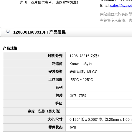
声明：图片仅供参考，请以实物为准！
Email:
sales@szcwd
网站能显示购买的型
有销售专人审核。也
1206J0160391JFT产品属性
产品规格
封装/外壳
1206（3216 公制）
制造商
Knowles Syfer
安装类型
表面贴装，MLCC
工作温度
-55°C ~ 125°C
系列
-
包装
带卷（TR）
等级
-
高度 - 安装（最大值）
-
大小/尺寸
0.126" 长 x 0.063" 宽（3.20mm x 1.6
零件状态
在售