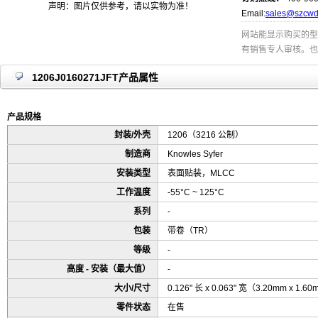
声明：图片仅供参考，请以实物为准！
Email:
sales@szcwd
网站能显示购买的型
有销售专人审核。也
1206J0160271JFT产品属性
产品规格
封装/外壳
1206（3216 公制）
制造商
Knowles Syfer
安装类型
表面贴装，MLCC
工作温度
-55°C ~ 125°C
系列
-
包装
带卷（TR）
等级
-
高度 - 安装（最大值）
-
大小/尺寸
0.126" 长 x 0.063" 宽（3.20mm x 1.6
零件状态
在售