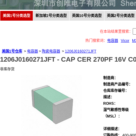
美国1号分类选型
新加坡2号分类选型
英国10号分类选型
英国2号分类选型
在本站结果里搜索：
热门搜索词：
电容器
Vicor
M
美国1号仓库
>
电容器
>
陶瓷电容器
>
1206J0160271JFT
1206J0160271JFT -
CAP CER 270PF 16V C0
非库存货
制造商：
制造商产品编号：
仓库库存编号：
描述：
ROHS：
湿气敏感性等级
（MSL）：
详细描述：
订购热线：
400-900