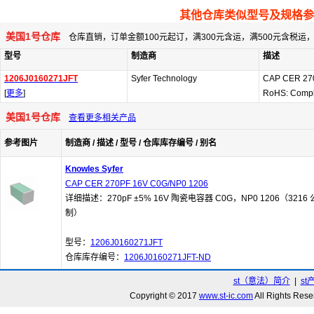
其他仓库类似型号及规格参
美国1号仓库
仓库直销，订单金额100元起订，满300元含运，满500元含税
型号
制造商
描述
1206J0160271JFT
Syfer Technology
CAP CER 27
[
更多
]
RoHS: Compl
美国1号仓库
查看更多相关产品
参考图片
制造商 / 描述 / 型号 / 仓库库存编号 / 别名
Knowles Syfer
CAP CER 270PF 16V C0G/NP0 1206
详细描述：270pF ±5% 16V 陶瓷电容器 C0G，NP0 1206（3216 
制）
型号：
1206J0160271JFT
仓库库存编号：
1206J0160271JFT-ND
st（意法）简介
|
st
Copyright © 2017
www.st-ic.com
All Rights R