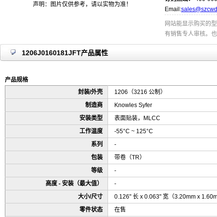
声明：图片仅供参考，请以实物为准！
Email:
sales@szcwd
网站能显示购买的型
有销售专人审核。也
1206J0160181JFT产品属性
产品规格
封装/外壳
1206（3216 公制）
制造商
Knowles Syfer
安装类型
表面贴装，MLCC
工作温度
-55°C ~ 125°C
系列
-
包装
带卷（TR）
等级
-
高度 - 安装（最大值）
-
大小/尺寸
0.126" 长 x 0.063" 宽（3.20mm x 1.6
零件状态
在售