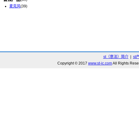
麦克风
(39)
st（意法）简介
|
st
Copyright © 2017
www.st-ic.com
All Rights R