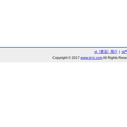
st（意法）简介
|
st
Copyright © 2017
www.st-ic.com
All Rights R