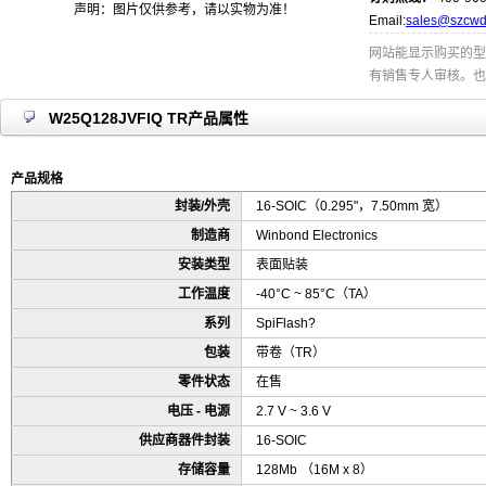
声明：图片仅供参考，请以实物为准！
Email:
sales@szcwd
网站能显示购买的型
有销售专人审核。也
W25Q128JVFIQ TR产品属性
产品规格
封装/外壳
16-SOIC（0.295"，7.50mm 宽）
制造商
Winbond Electronics
安装类型
表面贴装
工作温度
-40°C ~ 85°C（TA）
系列
SpiFlash?
包装
带卷（TR）
零件状态
在售
电压 - 电源
2.7 V ~ 3.6 V
供应商器件封装
16-SOIC
存储容量
128Mb （16M x 8）