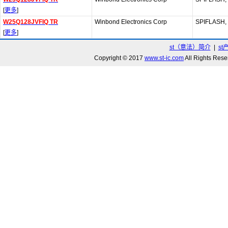
[
更多
]
W25Q128JVFIQ TR
Winbond Electronics Corp
SPIFLASH, 
[
更多
]
st（意法）简介
|
st
Copyright © 2017
www.st-ic.com
All Rights R