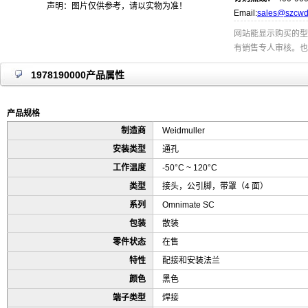
声明：图片仅供参考，请以实物为准！
Email:
sales@szcwd
网站能显示购买的型
有销售专人审核。也
1978190000产品属性
产品规格
制造商
Weidmuller
安装类型
通孔
工作温度
-50°C ~ 120°C
类型
接头，公引脚，带罩（4 面）
系列
Omnimate SC
包装
散装
零件状态
在售
特性
配接和安装法兰
颜色
黑色
端子类型
焊接