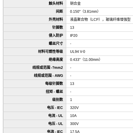
触头材料
铜合金
间距
0.150"（3.81mm）
外壳材料
液晶聚合物（LCP），玻璃纤维增强型
针脚数
13
侵入防护
IP20
螺丝尺寸
-
材料可燃性等级
UL94 V-0
绝缘高度
0.433"（11.00mm）
线规或范围 -?mm2
-
线规或范围 - AWG
-
每级针脚数
13
扭矩 - 螺丝
-
级别数
1
电压 - IEC
320V
电流 - UL
10A
电压 - UL
300V
电流 - IEC
17.5A