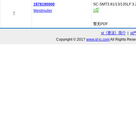
1978190000
SC-SMT3.81/13/135LF 3.
Weidmuller
暂无PDF
st（意法）简介
|
st
Copyright © 2017
www.st-ic.com
All Rights R