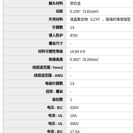
触头材料
铜合金
间距
0.150"（3.81mm）
外壳材料
液晶聚合物（LCP），玻璃纤维增强型
针脚数
13
侵入防护
IP20
螺丝尺寸
-
材料可燃性等级
UL94 V-0
绝缘高度
0.362"（9.20mm）
线规或范围 -?mm2
-
线规或范围 - AWG
-
每级针脚数
13
扭矩 - 螺丝
-
级别数
1
电压 - IEC
320V
电流 - UL
10A
电压 - UL
300V
电流 - IEC
17.5A