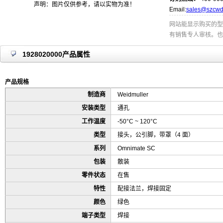
声明：图片仅供参考，请以实物为准！
Email:
sales@szcwd
网站能显示购买的型
有销售专人审核。也
1928020000产品属性
产品规格
制造商
Weidmuller
安装类型
通孔
工作温度
-50°C ~ 120°C
类型
接头，公引脚，带罩（4 面）
系列
Omnimate SC
包装
散装
零件状态
在售
特性
配接法兰，焊接固定
颜色
绿色
端子类型
焊接