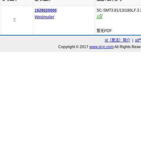
1928020000
SC-SMT3.81/13/180LF 3.
Weidmuller
暂无PDF
st（意法）简介
|
st
Copyright © 2017
www.st-ic.com
All Rights R