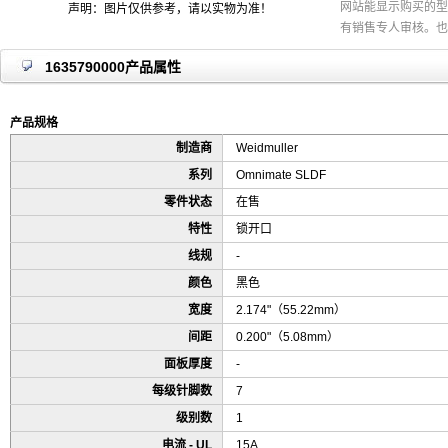
网站能显示购买的型
声明：图片仅供参考，请以实物为准！
有销售专人审核。也
1635790000产品属性
产品规格
制造商
Weidmuller
系列
Omnimate SLDF
零件状态
在售
特性
锁开口
线规
-
颜色
黑色
宽度
2.174"（55.22mm）
间距
0.200"（5.08mm）
面板厚度
-
每级针脚数
7
级别数
1
电流 - UL
15A