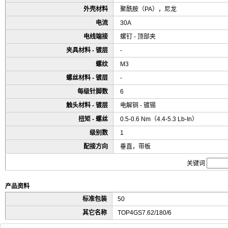
外壳材料
聚酰胺（PA），尼龙
电流
30A
电线端接
螺钉 - 顶部夹
夹具材料 - 镀层
-
螺纹
M3
螺丝材料 - 镀层
-
每级针脚数
6
触头材料 - 镀层
电解铜 - 镀锡
扭矩 - 螺丝
0.5-0.6 Nm（4.4-5.3 Lb-In）
级别数
1
配接方向
垂直，带板
关键词
产品资料
标准包装
50
其它名称
TOP4GS7.62/180/6