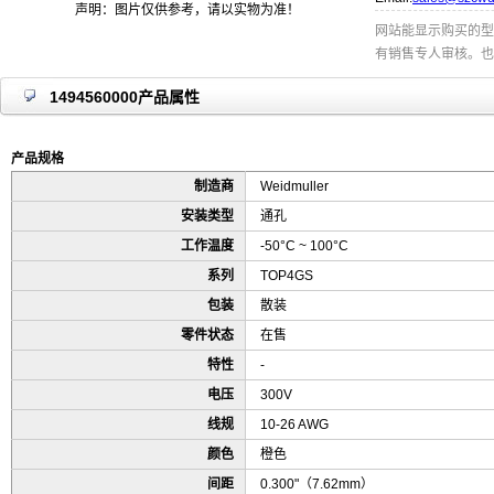
声明：图片仅供参考，请以实物为准！
网站能显示购买的型
有销售专人审核。也
1494560000产品属性
产品规格
制造商
Weidmuller
安装类型
通孔
工作温度
-50°C ~ 100°C
系列
TOP4GS
包装
散装
零件状态
在售
特性
-
电压
300V
线规
10-26 AWG
颜色
橙色
间距
0.300"（7.62mm）