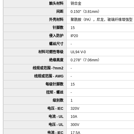
触头材料
铜合金
间距
0.150"（3.81mm）
外壳材料
聚酰胺（PA），尼龙，玻璃纤维增强型
针脚数
15
侵入防护
IP20
螺丝尺寸
-
材料可燃性等级
UL94 V-0
绝缘高度
0.278"（7.06mm）
线规或范围 -?mm2
-
线规或范围 - AWG
-
每级针脚数
15
扭矩 - 螺丝
-
级别数
1
电压 - IEC
320V
电流 - UL
10A
电压 - UL
300V
电流 - IEC
17.5A