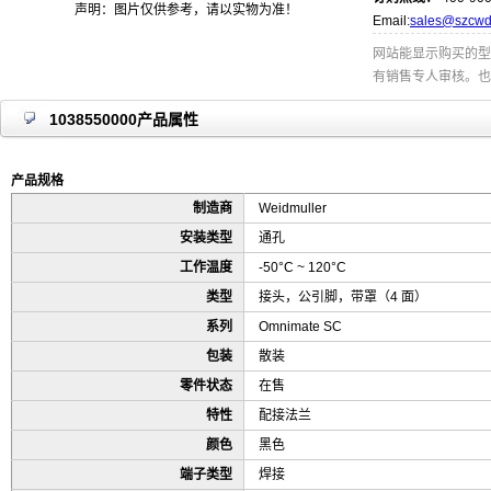
声明：图片仅供参考，请以实物为准！
Email:
sales@szcwd
网站能显示购买的型
有销售专人审核。也
1038550000产品属性
产品规格
制造商
Weidmuller
安装类型
通孔
工作温度
-50°C ~ 120°C
类型
接头，公引脚，带罩（4 面）
系列
Omnimate SC
包装
散装
零件状态
在售
特性
配接法兰
颜色
黑色
端子类型
焊接