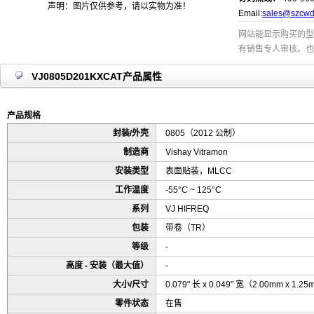
声明：图片仅供参考，请以实物为准！
Email:
sales@szcwd
网站能显示购买的型
有销售专人审核。也
VJ0805D201KXCAT产品属性
产品规格
封装/外壳
0805（2012 公制）
制造商
Vishay Vitramon
安装类型
表面贴装，MLCC
工作温度
-55°C ~ 125°C
系列
VJ HIFREQ
包装
带卷（TR）
等级
-
高度 - 安装（最大值）
-
大小/尺寸
0.079" 长 x 0.049" 宽（2.00mm x 1.2
零件状态
在售