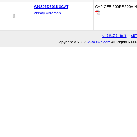
VJ0805D201KXCAT
CAP CER 200PF 200V N
Vishay Vitramon
st（意法）简介
|
st
Copyright © 2017
www.st-ic.com
All Rights R