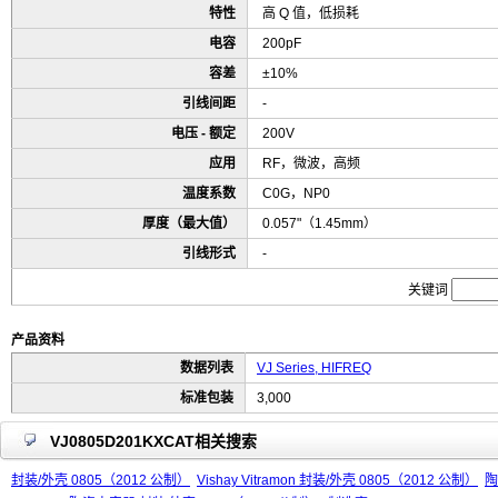
特性
高 Q 值，低损耗
电容
200pF
容差
±10%
引线间距
-
电压 - 额定
200V
应用
RF，微波，高频
温度系数
C0G，NP0
厚度（最大值）
0.057"（1.45mm）
引线形式
-
关键词
产品资料
数据列表
VJ Series, HIFREQ
标准包装
3,000
VJ0805D201KXCAT相关搜索
封装/外壳 0805（2012 公制）
Vishay Vitramon 封装/外壳 0805（2012 公制）
陶