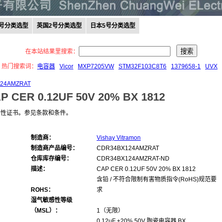
0号分类选型
英国2号分类选型
日本5号分类选型
在本站结果里搜索：
热门搜索词：
电容器
Vicor
MXP7205VW
STM32F103C8T6
1379658-1
UVX
24AMZRAT
P CER 0.12UF 50V 20% BX 1812
合性证书。参见条款和条件。
制造商：
Vishay Vitramon
制造商产品编号：
CDR34BX124AMZRAT
仓库库存编号：
CDR34BX124AMZRAT-ND
描述：
CAP CER 0.12UF 50V 20% BX 1812
含铅 / 不符合限制有害物质指令(RoHS)规范要
ROHS：
求
湿气敏感性等级
（MSL）：
1（无限）
0.12μF ±20% 50V 陶瓷电容器 BX