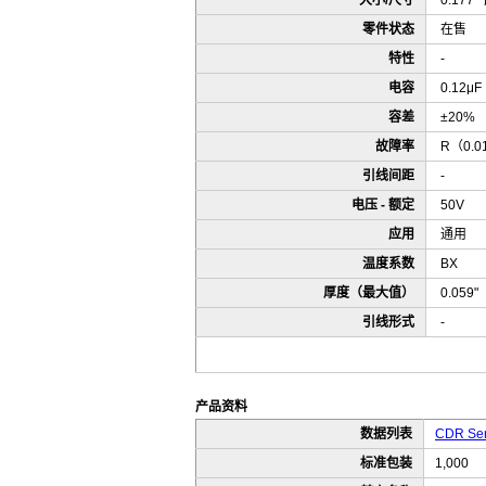
大小/尺寸
0.177"
零件状态
在售
特性
-
电容
0.12μF
容差
±20%
故障率
R（0.0
引线间距
-
电压 - 额定
50V
应用
通用
温度系数
BX
厚度（最大值）
0.059
引线形式
-
产品资料
数据列表
CDR Ser
标准包装
1,000