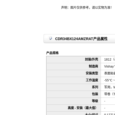
声明：图片仅供参考，请以实物为准！
CDR34BX124AMZRAT产品属性
产品规格
封装/外壳
1812（
制造商
Vishay 
安装类型
表面贴装
工作温度
-55°C ~
系列
军用，MI
包装
带卷（
等级
-
高度 - 安装（最大值）
-