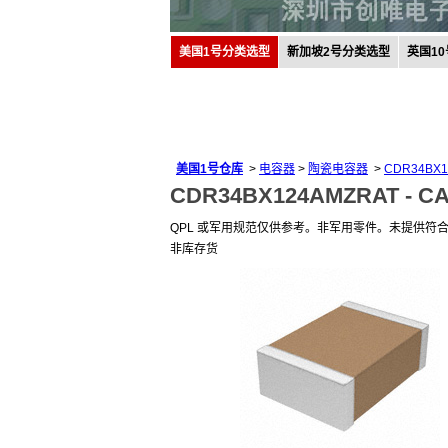
美国1号分类选型
新加坡2号分类选型
英国1
美国1号仓库
>
电容器
>
陶瓷电容器
>
CDR34BX1
CDR34BX124AMZRAT -
CA
QPL 或军用规范仅供参考。非军用零件。未提供符
非库存货