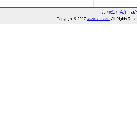
st（意法）简介
|
st
Copyright © 2017
www.st-ic.com
All Rights R