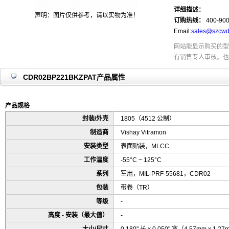
详细描述：
声明：图片仅供参考，请以实物为准！
订购热线：
400-900
Email:
sales@szcwd
网站能显示购买的型
有销售专人审核。也
CDR02BP221BKZPAT产品属性
产品规格
封装/外壳
1805（4512 公制）
制造商
Vishay Vitramon
安装类型
表面贴装，MLCC
工作温度
-55°C ~ 125°C
系列
军用，MIL-PRF-55681，CDR02
包装
带卷（TR）
等级
-
高度 - 安装（最大值）
-