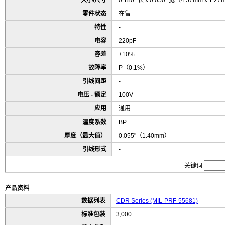
大小/尺寸
0.180" 长 x 0.050" 宽（4.57mm x 1.2
零件状态
在售
特性
-
电容
220pF
容差
±10%
故障率
P（0.1%）
引线间距
-
电压 - 额定
100V
应用
通用
温度系数
BP
厚度（最大值）
0.055"（1.40mm）
引线形式
-
关键词
产品资料
数据列表
CDR Series (MIL-PRF-55681)
标准包装
3,000