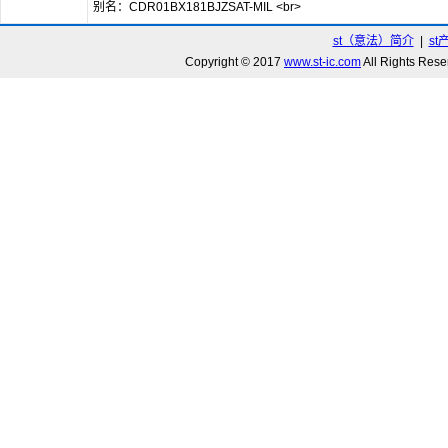
别名：CDR01BX181BJZSAT-MIL <br>
st（意法）简介
|
st
Copyright © 2017
www.st-ic.com
All Rights R