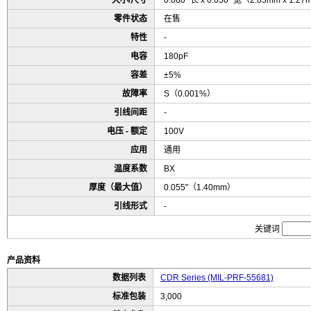
大小/尺寸
0.080" 长 x 0.050" 宽（2.03mm x 1.2
零件状态
在售
特性
-
电容
180pF
容差
±5%
故障率
S（0.001%）
引线间距
-
电压 - 额定
100V
应用
通用
温度系数
BX
厚度（最大值）
0.055"（1.40mm）
引线形式
-
关键词
产品资料
数据列表
CDR Series (MIL-PRF-55681)
标准包装
3,000