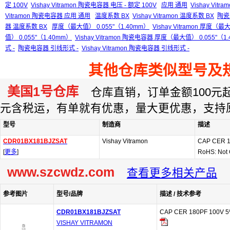
定 100V
Vishay Vitramon 陶瓷电容器 电压 - 额定 100V
应用 通用
Vishay Vitr
Vitramon 陶瓷电容器 应用 通用
温度系数 BX
Vishay Vitramon 温度系数 BX
陶瓷
器 温度系数 BX
厚度（最大值） 0.055"（1.40mm）
Vishay Vitramon 厚度（最
值） 0.055"（1.40mm）
Vishay Vitramon 陶瓷电容器 厚度（最大值） 0.055"（1
式 -
陶瓷电容器 引线形式 -
Vishay Vitramon 陶瓷电容器 引线形式 -
其他仓库类似型号及
美国1号仓库
仓库直销，订单金额100元起订
元含税运，有单就有优惠，量大更优惠，支持
型号
制造商
描述
CDR01BX181BJZSAT
Vishay Vitramon
CAP CER 1
[
更多
]
RoHS: Not
www.szcwdz.com
查看更多相关产品
参考图片
型号/品牌
描述 / 技术参考
CDR01BX181BJZSAT
CAP CER 180PF 100V 5
VISHAY VITRAMON