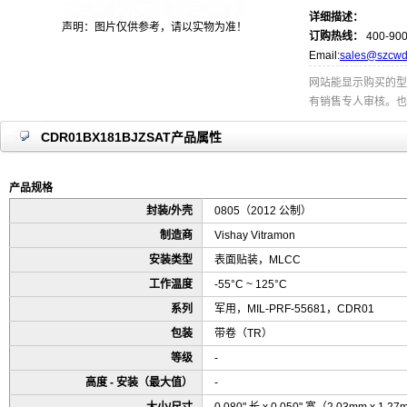
详细描述：
声明：图片仅供参考，请以实物为准！
订购热线：
400-900
Email:
sales@szcwd
网站能显示购买的型
有销售专人审核。也
CDR01BX181BJZSAT产品属性
产品规格
封装/外壳
0805（2012 公制）
制造商
Vishay Vitramon
安装类型
表面贴装，MLCC
工作温度
-55°C ~ 125°C
系列
军用，MIL-PRF-55681，CDR01
包装
带卷（TR）
等级
-
高度 - 安装（最大值）
-