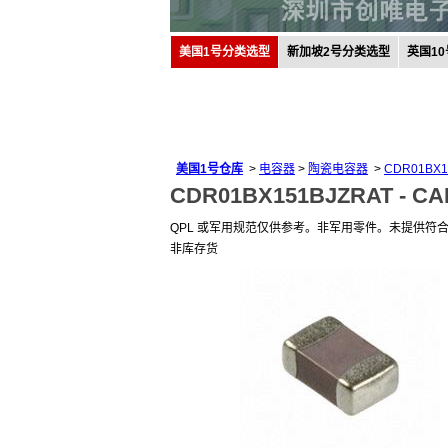
美国1号分类选型
新加坡2号分类选型
英国1
美国1号仓库
>
电容器
>
陶瓷电容器
>
CDR01BX1
CDR01BX151BJZRAT -
CA
QPL 或军用规范仅供参考。非军用零件。未提供符
非库存货