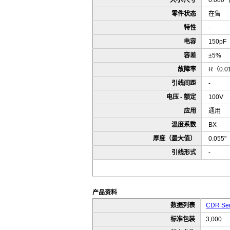
大小/尺寸
0.080"
零件状态
在售
特性
-
电容
150pF
容差
±5%
故障率
R（0.0
引线间距
-
电压 - 额定
100V
应用
通用
温度系数
BX
厚度（最大值）
0.055
引线形式
-
产品资料
数据列表
CDR Ser
标准包装
3,000