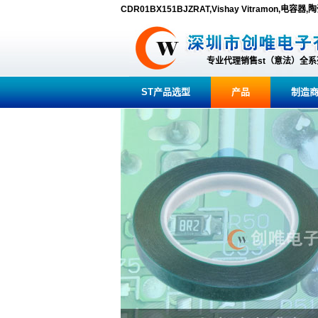
CDR01BX151BJZRAT,Vishay Vitramon,电容器
专业代理销售st（意法）全
ST产品选型
产品
制造