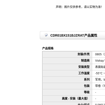
声明：图片仅供参考，请以实物为准！
CDR01BX151BJZRAT产品属性
产品规格
封装/外壳
0805（
制造商
Vishay 
安装类型
表面贴装
工作温度
-55°C ~
系列
军用，MI
包装
带卷（
等级
-
高度 - 安装（最大值）
-