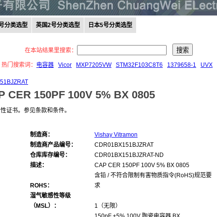
0号分类选型
英国2号分类选型
日本5号分类选型
在本站结果里搜索：
热门搜索词：
电容器
Vicor
MXP7205VW
STM32F103C8T6
1379658-1
UVX
51BJZRAT
P CER 150PF 100V 5% BX 0805
合性证书。参见条款和条件。
制造商：
Vishay Vitramon
制造商产品编号：
CDR01BX151BJZRAT
仓库库存编号：
CDR01BX151BJZRAT-ND
描述：
CAP CER 150PF 100V 5% BX 0805
含铅 / 不符合限制有害物质指令(RoHS)规范要
ROHS：
求
湿气敏感性等级
（MSL）：
1（无限）
150pF ±5% 100V 陶瓷电容器 BX