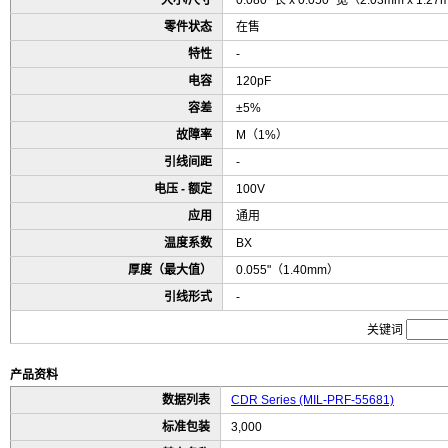
大小/尺寸
0.080" 长 x 0.050" 宽（2.03mm x 1.2
零件状态
在售
特性
-
电容
120pF
容差
±5%
故障率
M（1%）
引线间距
-
电压 - 额定
100V
应用
通用
温度系数
BX
厚度（最大值）
0.055"（1.40mm）
引线形式
-
关键词
产品资料
数据列表
CDR Series (MIL-PRF-55681)
标准包装
3,000