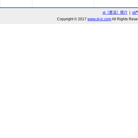
st（意法）简介
|
st
Copyright © 2017
www.st-ic.com
All Rights R