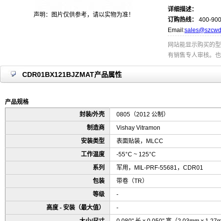
详细描述：
声明：图片仅供参考，请以实物为准！
订购热线：
400-900
Email:
sales@szcwd
网站能显示购买的型
有销售专人审核。也
CDR01BX121BJZMAT产品属性
产品规格
封装/外壳
0805（2012 公制）
制造商
Vishay Vitramon
安装类型
表面贴装，MLCC
工作温度
-55°C ~ 125°C
系列
军用，MIL-PRF-55681，CDR01
包装
带卷（TR）
等级
-
高度 - 安装（最大值）
-