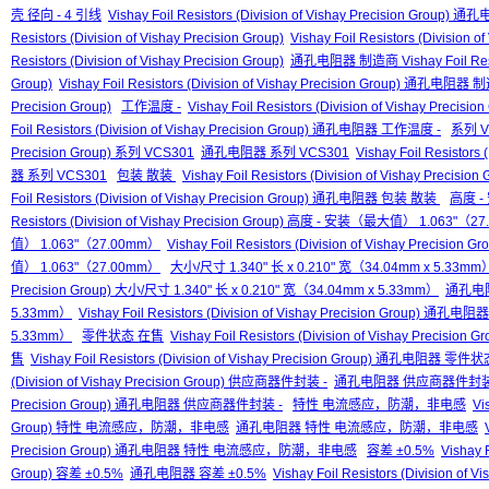
壳 径向 - 4 引线
Vishay Foil Resistors (Division of Vishay Precision Gro
Resistors (Division of Vishay Precision Group)
Vishay Foil Resistors (Division 
Resistors (Division of Vishay Precision Group)
通孔电阻器 制造商 Vishay Foil Resisto
Group)
Vishay Foil Resistors (Division of Vishay Precision Group) 通孔电阻器 制造商
Precision Group)
工作温度 -
Vishay Foil Resistors (Division of Vishay Precis
Foil Resistors (Division of Vishay Precision Group) 通孔电阻器 工作温度 -
系列 V
Precision Group) 系列 VCS301
通孔电阻器 系列 VCS301
Vishay Foil Resistors
器 系列 VCS301
包装 散装
Vishay Foil Resistors (Division of Vishay Precis
Foil Resistors (Division of Vishay Precision Group) 通孔电阻器 包装 散装
高度 -
Resistors (Division of Vishay Precision Group) 高度 - 安装（最大值） 1.063"（
值） 1.063"（27.00mm）
Vishay Foil Resistors (Division of Vishay Prec
值） 1.063"（27.00mm）
大小/尺寸 1.340" 长 x 0.210" 宽（34.04mm x 5.33mm
Precision Group) 大小/尺寸 1.340" 长 x 0.210" 宽（34.04mm x 5.33mm）
通孔电阻器
5.33mm）
Vishay Foil Resistors (Division of Vishay Precision Group) 通
5.33mm）
零件状态 在售
Vishay Foil Resistors (Division of Vishay Precisi
售
Vishay Foil Resistors (Division of Vishay Precision Group) 通孔电阻器 零
(Division of Vishay Precision Group) 供应商器件封装 -
通孔电阻器 供应商器件封装
Precision Group) 通孔电阻器 供应商器件封装 -
特性 电流感应，防潮，非电感
Vi
Group) 特性 电流感应，防潮，非电感
通孔电阻器 特性 电流感应，防潮，非电感
Precision Group) 通孔电阻器 特性 电流感应，防潮，非电感
容差 ±0.5%
Vishay F
Group) 容差 ±0.5%
通孔电阻器 容差 ±0.5%
Vishay Foil Resistors (Division 