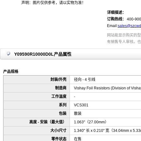
声明：图片仅供参考，请以实物为准！
详细描述：
订购热线：
400-900
Email:
sales@szcwd
网站能显示购买的型
有销售专人审核。也
Y09590R10000D0L产品属性
产品规格
封装/外壳
径向 - 4 引线
制造商
Vishay Foil Resistors (Division of Vish
工作温度
-
系列
VCS301
包装
散装
高度 - 安装（最大值）
1.063"（27.00mm）
大小/尺寸
1.340" 长 x 0.210" 宽（34.04mm x 5.
零件状态
在售