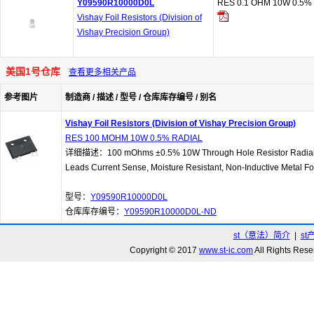
Y09590R10000D0L
RES 0.1 OHM 10W 0.5%
Vishay Foil Resistors (Division of
Vishay Precision Group)
美国1号仓库
查看更多相关产品
参考图片
制造商 / 描述 / 型号 / 仓库库存编号 / 别名
Vishay Foil Resistors (Division of Vishay Precision Group)
RES 100 MOHM 10W 0.5% RADIAL
详细描述：100 mOhms ±0.5% 10W Through Hole Resistor Radial 
Leads Current Sense, Moisture Resistant, Non-Inductive Metal Fo
型号：
Y09590R10000D0L
仓库库存编号：
Y09590R10000D0L-ND
st（意法）简介
|
st
Copyright © 2017
www.st-ic.com
All Rights R