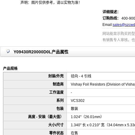
声明：图片仅供参考，请以实物为准！
详细描述：
订购热线：
400-900
Email:
sales@szcwd
网站能显示购买的型
有销售专人审核。也
Y09430R20000D0L产品属性
产品规格
封装/外壳
径向 - 4 引线
制造商
Vishay Foil Resistors (Division of Vish
工作温度
-
系列
VCS302
包装
散装
高度 - 安装（最大值）
1.024"（26.01mm）
大小/尺寸
1.340" 长 x 0.210" 宽（34.04mm x 5.
零件状态
在售