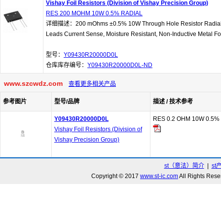
Vishay Foil Resistors (Division of Vishay Precision Group)
RES 200 MOHM 10W 0.5% RADIAL
详细描述：200 mOhms ±0.5% 10W Through Hole Resistor Radial 
Leads Current Sense, Moisture Resistant, Non-Inductive Metal Fo
型号：
Y09430R20000D0L
仓库库存编号：
Y09430R20000D0L-ND
www.szcwdz.com
查看更多相关产品
参考图片
型号/品牌
描述 / 技术参考
Y09430R20000D0L
RES 0.2 OHM 10W 0.5%
Vishay Foil Resistors (Division of
Vishay Precision Group)
st（意法）简介
|
st
Copyright © 2017
www.st-ic.com
All Rights R