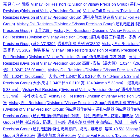
壳 径向 - 4 引线
Vishay Foil Resistors (Division of Vishay Precision Gro
Resistors (Division of Vishay Precision Group)
Vishay Foil Resistors (Division 
Resistors (Division of Vishay Precision Group)
通孔电阻器 制造商 Vishay Foil Resisto
Group)
Vishay Foil Resistors (Division of Vishay Precision Group) 通孔电阻器 制造商
Precision Group)
工作温度 -
Vishay Foil Resistors (Division of Vishay Precis
Foil Resistors (Division of Vishay Precision Group) 通孔电阻器 工作温度 -
系列 V
Precision Group) 系列 VCS302
通孔电阻器 系列 VCS302
Vishay Foil Resistors
器 系列 VCS302
包装 散装
Vishay Foil Resistors (Division of Vishay Precis
Foil Resistors (Division of Vishay Precision Group) 通孔电阻器 包装 散装
高度 -
Resistors (Division of Vishay Precision Group) 高度 - 安装（最大值） 1.024"（
值） 1.024"（26.01mm）
Vishay Foil Resistors (Division of Vishay Prec
值） 1.024"（26.01mm）
大小/尺寸 1.340" 长 x 0.210" 宽（34.04mm x 5.33mm
Precision Group) 大小/尺寸 1.340" 长 x 0.210" 宽（34.04mm x 5.33mm）
通孔电阻器
5.33mm）
Vishay Foil Resistors (Division of Vishay Precision Group) 通
5.33mm）
零件状态 在售
Vishay Foil Resistors (Division of Vishay Precisi
售
Vishay Foil Resistors (Division of Vishay Precision Group) 通孔电阻器 零
(Division of Vishay Precision Group) 供应商器件封装 -
通孔电阻器 供应商器件封装
Precision Group) 通孔电阻器 供应商器件封装 -
特性 电流感应，防潮，非电感
Vi
Group) 特性 电流感应，防潮，非电感
通孔电阻器 特性 电流感应，防潮，非电感
Precision Group) 通孔电阻器 特性 电流感应，防潮，非电感
容差 ±0.5%
Vishay F
Group) 容差 ±0.5%
通孔电阻器 容差 ±0.5%
Vishay Foil Resistors (Division 