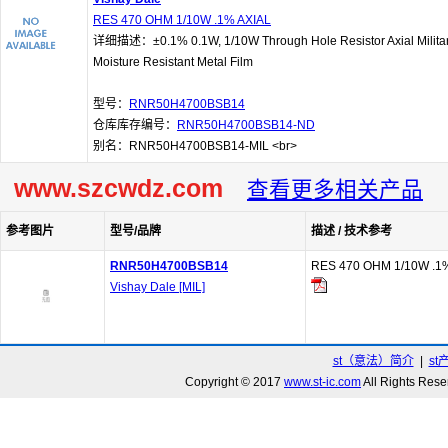
RES 470 OHM 1/10W .1% AXIAL
详细描述：±0.1% 0.1W, 1/10W Through Hole Resistor Axial Militar
Moisture Resistant Metal Film
型号：
RNR50H4700BSB14
仓库库存编号：
RNR50H4700BSB14-ND
别名：RNR50H4700BSB14-MIL <br>
www.szcwdz.com
查看更多相关产品
参考图片
型号/品牌
描述 / 技术参考
RNR50H4700BSB14
RES 470 OHM 1/10W .1
Vishay Dale [MIL]
st（意法）简介
|
st
Copyright © 2017
www.st-ic.com
All Rights R