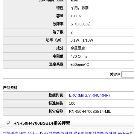
供应商器件封装
轴向
特性
军用，防潮
容差
±0.1%
故障率
S（0.001%）
端子数
2
功率（W）
0.1W，1/10W
成分
金属薄膜
电阻值
470 Ohms
温度系数
±50ppm/°C
关键词
产品资料
数据列表
ERC (Military RNC/RNR)
标准包装
100
其它名称
RNR50H4700BSB14-MIL
RNR50H4700BSB14相关搜索
封装/外壳 轴向
Vishay Dale 封装/外壳 轴向
通孔电阻器 封装/外壳 轴向
Vishay