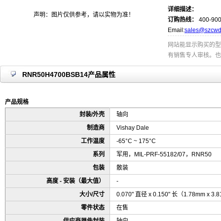
详细描述：
声明：图片仅供参考，请以实物为准！
订购热线：
400-900
Email:
sales@szcwd
网站能显示购买的型
有销售专人审核。也
RNR50H4700BSB14产品属性
产品规格
封装/外壳
轴向
制造商
Vishay Dale
工作温度
-65°C ~ 175°C
系列
军用，MIL-PRF-55182/07，RNR50
包装
散装
高度 - 安装（最大值）
-
大小/尺寸
0.070" 直径 x 0.150" 长（1.78mm x 3
零件状态
在售