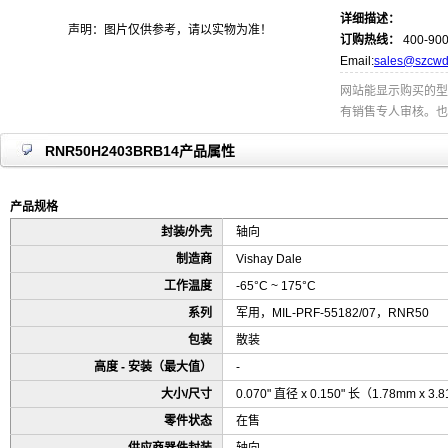
详细描述：
声明：图片仅供参考，请以实物为准！
订购热线：
400-900
Email:
sales@szcwd
网站能显示购买的型
有销售专人审核。也
RNR50H2403BRB14产品属性
产品规格
封装/外壳
轴向
制造商
Vishay Dale
工作温度
-65°C ~ 175°C
系列
军用，MIL-PRF-55182/07，RNR50
包装
散装
高度 - 安装（最大值）
-
大小/尺寸
0.070" 直径 x 0.150" 长（1.78mm x 3
零件状态
在售