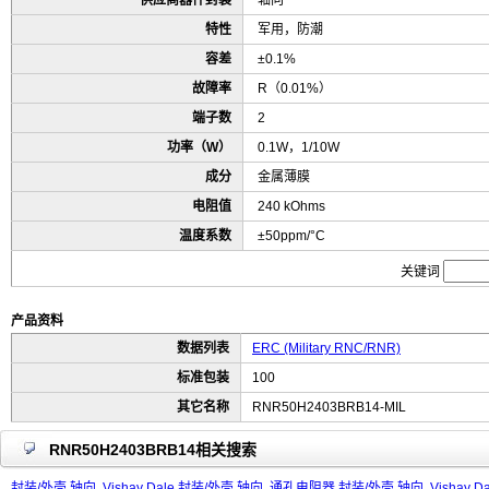
供应商器件封装
轴向
特性
军用，防潮
容差
±0.1%
故障率
R（0.01%）
端子数
2
功率（W）
0.1W，1/10W
成分
金属薄膜
电阻值
240 kOhms
温度系数
±50ppm/°C
关键词
产品资料
数据列表
ERC (Military RNC/RNR)
标准包装
100
其它名称
RNR50H2403BRB14-MIL
RNR50H2403BRB14相关搜索
封装/外壳 轴向
Vishay Dale 封装/外壳 轴向
通孔电阻器 封装/外壳 轴向
Vishay