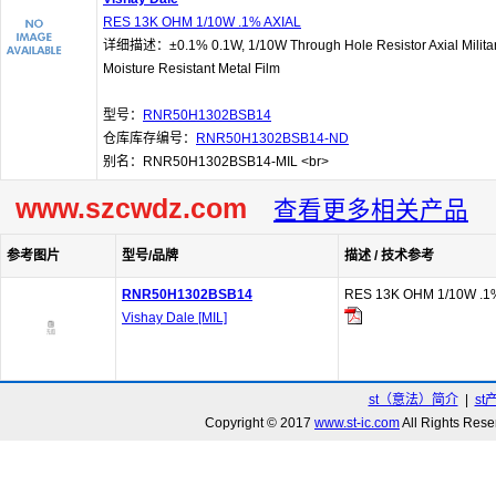
RES 13K OHM 1/10W .1% AXIAL
详细描述：±0.1% 0.1W, 1/10W Through Hole Resistor Axial Militar
Moisture Resistant Metal Film
型号：
RNR50H1302BSB14
仓库库存编号：
RNR50H1302BSB14-ND
别名：RNR50H1302BSB14-MIL <br>
www.szcwdz.com
查看更多相关产品
参考图片
型号/品牌
描述 / 技术参考
RNR50H1302BSB14
RES 13K OHM 1/10W .1
Vishay Dale [MIL]
st（意法）简介
|
st
Copyright © 2017
www.st-ic.com
All Rights R