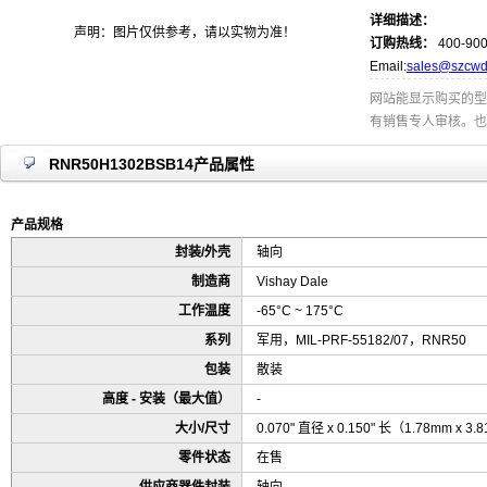
详细描述：
声明：图片仅供参考，请以实物为准！
订购热线：
400-900
Email:
sales@szcwd
网站能显示购买的型
有销售专人审核。也
RNR50H1302BSB14产品属性
产品规格
封装/外壳
轴向
制造商
Vishay Dale
工作温度
-65°C ~ 175°C
系列
军用，MIL-PRF-55182/07，RNR50
包装
散装
高度 - 安装（最大值）
-
大小/尺寸
0.070" 直径 x 0.150" 长（1.78mm x 3
零件状态
在售