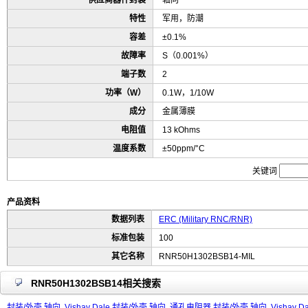
供应商器件封装
轴向
特性
军用，防潮
容差
±0.1%
故障率
S（0.001%）
端子数
2
功率（W）
0.1W，1/10W
成分
金属薄膜
电阻值
13 kOhms
温度系数
±50ppm/°C
关键词
产品资料
数据列表
ERC (Military RNC/RNR)
标准包装
100
其它名称
RNR50H1302BSB14-MIL
RNR50H1302BSB14相关搜索
封装/外壳 轴向
Vishay Dale 封装/外壳 轴向
通孔电阻器 封装/外壳 轴向
Vishay