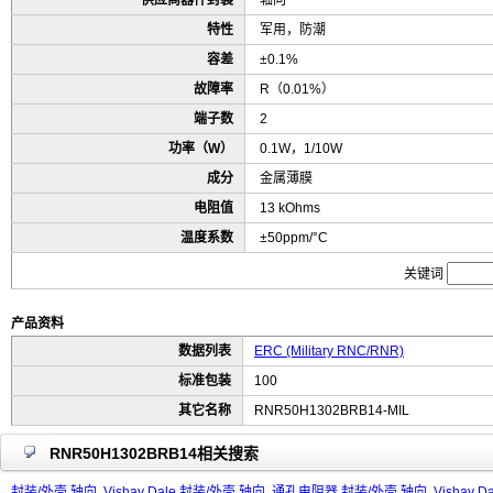
供应商器件封装
轴向
特性
军用，防潮
容差
±0.1%
故障率
R（0.01%）
端子数
2
功率（W）
0.1W，1/10W
成分
金属薄膜
电阻值
13 kOhms
温度系数
±50ppm/°C
关键词
产品资料
数据列表
ERC (Military RNC/RNR)
标准包装
100
其它名称
RNR50H1302BRB14-MIL
RNR50H1302BRB14相关搜索
封装/外壳 轴向
Vishay Dale 封装/外壳 轴向
通孔电阻器 封装/外壳 轴向
Vishay