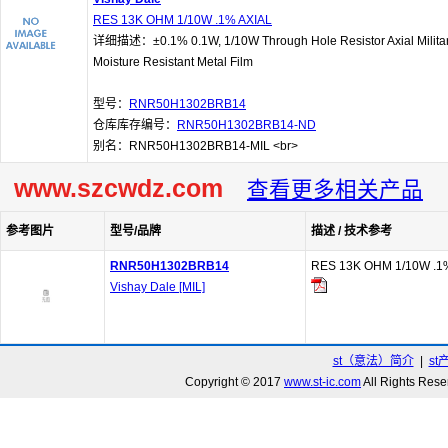
RES 13K OHM 1/10W .1% AXIAL
详细描述：±0.1% 0.1W, 1/10W Through Hole Resistor Axial Militar
Moisture Resistant Metal Film
型号：
RNR50H1302BRB14
仓库库存编号：
RNR50H1302BRB14-ND
别名：RNR50H1302BRB14-MIL <br>
www.szcwdz.com
查看更多相关产品
参考图片
型号/品牌
描述 / 技术参考
RNR50H1302BRB14
RES 13K OHM 1/10W .1
Vishay Dale [MIL]
st（意法）简介
|
st
Copyright © 2017
www.st-ic.com
All Rights R