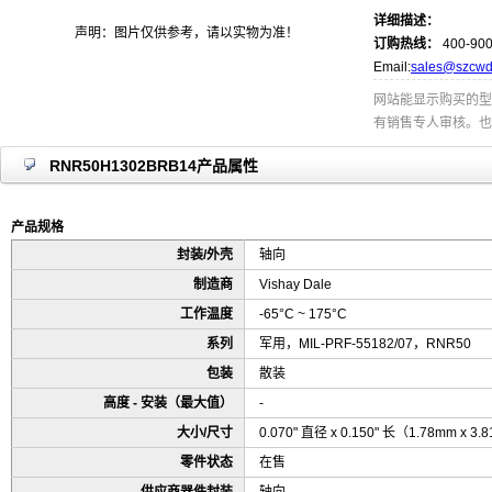
详细描述：
声明：图片仅供参考，请以实物为准！
订购热线：
400-900
Email:
sales@szcwd
网站能显示购买的型
有销售专人审核。也
RNR50H1302BRB14产品属性
产品规格
封装/外壳
轴向
制造商
Vishay Dale
工作温度
-65°C ~ 175°C
系列
军用，MIL-PRF-55182/07，RNR50
包装
散装
高度 - 安装（最大值）
-
大小/尺寸
0.070" 直径 x 0.150" 长（1.78mm x 3
零件状态
在售