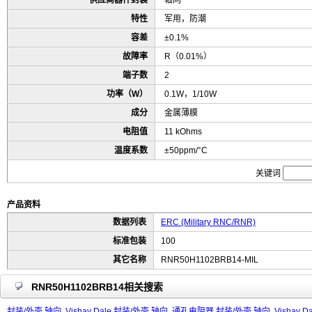
供应商器件封装
轴向
特性
军用，防潮
容差
±0.1%
故障率
R（0.01%）
端子数
2
功率（W）
0.1W，1/10W
成分
金属薄膜
电阻值
11 kOhms
温度系数
±50ppm/°C
关键词
产品资料
数据列表
ERC (Military RNC/RNR)
标准包装
100
其它名称
RNR50H1102BRB14-MIL
RNR50H1102BRB14相关搜索
封装/外壳 轴向
Vishay Dale 封装/外壳 轴向
通孔电阻器 封装/外壳 轴向
Vishay