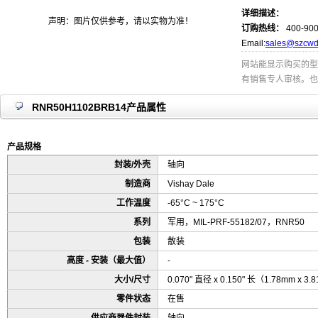
详细描述：
声明：图片仅供参考，请以实物为准！
订购热线：
400-900
Email:
sales@szcwd
网站能显示购买的型
有销售专人审核。也
RNR50H1102BRB14产品属性
产品规格
封装/外壳
轴向
制造商
Vishay Dale
工作温度
-65°C ~ 175°C
系列
军用，MIL-PRF-55182/07，RNR50
包装
散装
高度 - 安装（最大值）
-
大小/尺寸
0.070" 直径 x 0.150" 长（1.78mm x 3
零件状态
在售