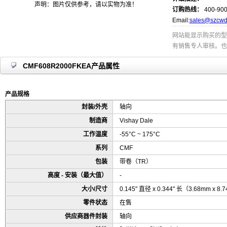
声明：图片仅供参考，请以实物为准！
订购热线：
400-900
Email:
sales@szcwd
网站能显示购买的型
有销售专人审核。也
CMF608R2000FKEA产品属性
产品规格
封装/外壳
轴向
制造商
Vishay Dale
工作温度
-55°C ~ 175°C
系列
CMF
包装
带卷（TR）
高度 - 安装（最大值）
-
大小/尺寸
0.145" 直径 x 0.344" 长（3.68mm x 8
零件状态
在售
供应商器件封装
轴向