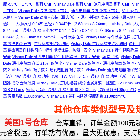
度 -55°C ~ 175°C
系列 CMF
Vishay Dale 系列 CMF
通孔电阻器 系列 CMF
Vis
（TR）
Vishay Dale 包装 带卷（TR）
通孔电阻器 包装 带卷（TR）
Vishay
大值） -
Vishay Dale 高度 - 安装（最大值） -
通孔电阻器 高度 - 安装（最大值） -
值） -
大小/尺寸 0.145" 直径 x 0.344" 长（3.68mm x 8.74mm）
Vishay Dale 大
8.74mm）
通孔电阻器 大小/尺寸 0.145" 直径 x 0.344" 长（3.68mm x 8.74mm）
0.344" 长（3.68mm x 8.74mm）
零件状态 在售
Vishay Dale 零件状态 在售
通孔
器 零件状态 在售
供应商器件封装 轴向
Vishay Dale 供应商器件封装 轴向
通孔电
器 供应商器件封装 轴向
特性 阻燃涂层，防潮，安全
Vishay Dale 特性 阻燃
安全
Vishay Dale 通孔电阻器 特性 阻燃涂层，防潮，安全
容差 ±1%
Vishay Da
Dale 通孔电阻器 容差 ±1%
故障率 -
Vishay Dale 故障率 -
通孔电阻器 故障率 -
数 2
Vishay Dale 端子数 2
通孔电阻器 端子数 2
Vishay Dale 通孔电阻器 端子数 
（W） 1W
通孔电阻器 功率（W） 1W
Vishay Dale 通孔电阻器 功率（W） 1W
阻器 成分 金属薄膜
Vishay Dale 通孔电阻器 成分 金属薄膜
电阻值 8.2 Ohms
Vi
值 8.2 Ohms
Vishay Dale 通孔电阻器 电阻值 8.2 Ohms
温度系数 ±100ppm/°C
V
器 温度系数 ±100ppm/°C
Vishay Dale 通孔电阻器 温度系数 ±100ppm/°C
其他仓库类似型号及
美国1号仓库
仓库直销，订单金额100元起订
元含税运，有单就有优惠，量大更优惠，支持