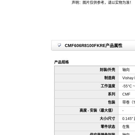
声明：图片仅供参考，请以实物为准！
CMF606R8100FKRE产品属性
产品规格
封装/外壳
轴向
制造商
Vishay 
工作温度
-55°C ~
系列
CMF
包装
带卷（
高度 - 安装（最大值）
-
大小/尺寸
0.145"
零件状态
在售