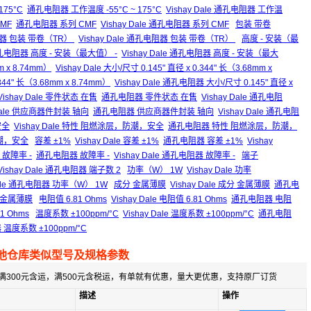
175°C
通孔电阻器 工作温度 -55°C ~ 175°C
Vishay Dale 通孔电阻器 工作温
CMF
通孔电阻器 系列 CMF
Vishay Dale 通孔电阻器 系列 CMF
包装 带卷
器 包装 带卷（TR）
Vishay Dale 通孔电阻器 包装 带卷（TR）
高度 - 安装（最
电阻器 高度 - 安装（最大值） -
Vishay Dale 通孔电阻器 高度 - 安装（最大
m x 8.74mm）
Vishay Dale 大小/尺寸 0.145" 直径 x 0.344" 长（3.68mm x
44" 长（3.68mm x 8.74mm）
Vishay Dale 通孔电阻器 大小/尺寸 0.145" 直径 x
Vishay Dale 零件状态 在售
通孔电阻器 零件状态 在售
Vishay Dale 通孔电阻
 Dale 供应商器件封装 轴向
通孔电阻器 供应商器件封装 轴向
Vishay Dale 通孔电阻
安全
Vishay Dale 特性 阻燃涂层，防潮，安全
通孔电阻器 特性 阻燃涂层，防潮，
防潮，安全
容差 ±1%
Vishay Dale 容差 ±1%
通孔电阻器 容差 ±1%
Vishay
e 故障率 -
通孔电阻器 故障率 -
Vishay Dale 通孔电阻器 故障率 -
端子
Vishay Dale 通孔电阻器 端子数 2
功率（W） 1W
Vishay Dale 功率
 Dale 通孔电阻器 功率（W） 1W
成分 金属薄膜
Vishay Dale 成分 金属薄膜
通孔电
分 金属薄膜
电阻值 6.81 Ohms
Vishay Dale 电阻值 6.81 Ohms
通孔电阻器 电阻
1 Ohms
温度系数 ±100ppm/°C
Vishay Dale 温度系数 ±100ppm/°C
通孔电阻
器 温度系数 ±100ppm/°C
他仓库类似型号及规格参数
满300元含运，满500元含税运，有单就有优惠，量大更优惠，支持原厂订货
描述
操作