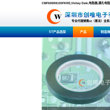
CMF606R8100FKRE,Vishay Dale,电阻器,通孔电
专业代理销售st（意法）全
ST产品选型
产品
制造