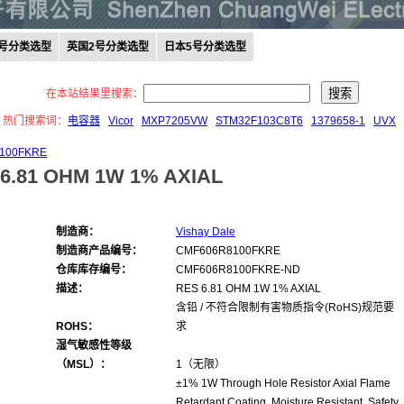
0号分类选型
英国2号分类选型
日本5号分类选型
在本站结果里搜索：
热门搜索词：
电容器
Vicor
MXP7205VW
STM32F103C8T6
1379658-1
UVX
100FKRE
6.81 OHM 1W 1% AXIAL
制造商：
Vishay Dale
制造商产品编号：
CMF606R8100FKRE
仓库库存编号：
CMF606R8100FKRE-ND
描述：
RES 6.81 OHM 1W 1% AXIAL
含铅 / 不符合限制有害物质指令(RoHS)规范要
ROHS：
求
湿气敏感性等级
（MSL）：
1（无限）
±1% 1W Through Hole Resistor Axial Flame
Retardant Coating, Moisture Resistant, Safety