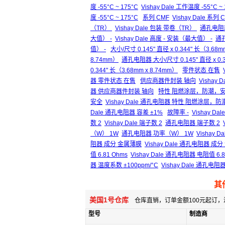
度 -55°C ~ 175°C
Vishay Dale 工作温度 -55°C ~ 
度 -55°C ~ 175°C
系列 CMF
Vishay Dale 系列 
（TR）
Vishay Dale 包装 带卷（TR）
通孔电阻
大值） -
Vishay Dale 高度 - 安装（最大值） -
通孔
值） -
大小/尺寸 0.145" 直径 x 0.344" 长（3.68m
8.74mm）
通孔电阻器 大小/尺寸 0.145" 直径 x 0.3
0.344" 长（3.68mm x 8.74mm）
零件状态 在售
器 零件状态 在售
供应商器件封装 轴向
Vishay
器 供应商器件封装 轴向
特性 阻燃涂层，防潮，
安全
Vishay Dale 通孔电阻器 特性 阻燃涂层，
Dale 通孔电阻器 容差 ±1%
故障率 -
Vishay Dal
数 2
Vishay Dale 端子数 2
通孔电阻器 端子数 2
（W） 1W
通孔电阻器 功率（W） 1W
Vishay
阻器 成分 金属薄膜
Vishay Dale 通孔电阻器 成
值 6.81 Ohms
Vishay Dale 通孔电阻器 电阻值 6.8
器 温度系数 ±100ppm/°C
Vishay Dale 通孔电阻
其
美国1号仓库
仓库直销，订单金额100元起订，
型号
制造商