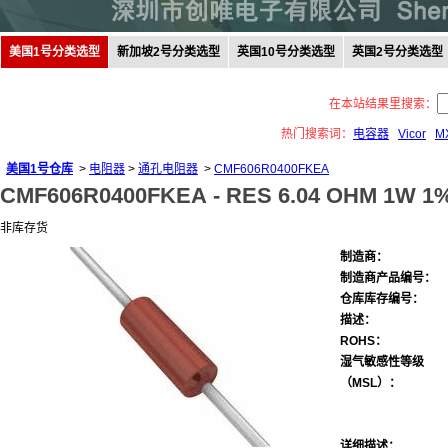
美国1号分类选型
新加坡2号分类选型
英国10号分类选型
英国2号分类选型
在本站结果里搜索：
热门搜索词：
电容器
Vicor
M
美国1号仓库
>
电阻器
>
通孔电阻器
>
CMF606R0400FKEA
CMF606R0400FKEA -
RES 6.04 OHM 1W 1
非库存货
制造商：
制造商产品编号：
仓库库存编号：
描述：
ROHS：
湿气敏感性等级
（MSL）：
详细描述：