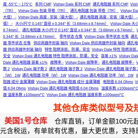
度 -55°C ~ 175°C
系列 CMF
Vishay Dale 系列 CMF
通孔电阻器 系列 CMF
Vis
（TR）
Vishay Dale 包装 带卷（TR）
通孔电阻器 包装 带卷（TR）
Vishay
大值） -
Vishay Dale 高度 - 安装（最大值） -
通孔电阻器 高度 - 安装（最大值） -
值） -
大小/尺寸 0.145" 直径 x 0.344" 长（3.68mm x 8.74mm）
Vishay Dale 大
8.74mm）
通孔电阻器 大小/尺寸 0.145" 直径 x 0.344" 长（3.68mm x 8.74mm）
0.344" 长（3.68mm x 8.74mm）
零件状态 在售
Vishay Dale 零件状态 在售
通孔
器 零件状态 在售
供应商器件封装 轴向
Vishay Dale 供应商器件封装 轴向
通孔电
器 供应商器件封装 轴向
特性 阻燃涂层，防潮，安全
Vishay Dale 特性 阻燃
安全
Vishay Dale 通孔电阻器 特性 阻燃涂层，防潮，安全
容差 ±1%
Vishay Da
Dale 通孔电阻器 容差 ±1%
故障率 -
Vishay Dale 故障率 -
通孔电阻器 故障率 -
数 2
Vishay Dale 端子数 2
通孔电阻器 端子数 2
Vishay Dale 通孔电阻器 端子数 
（W） 1W
通孔电阻器 功率（W） 1W
Vishay Dale 通孔电阻器 功率（W） 1W
阻器 成分 金属薄膜
Vishay Dale 通孔电阻器 成分 金属薄膜
电阻值 6.04 Ohms
V
值 6.04 Ohms
Vishay Dale 通孔电阻器 电阻值 6.04 Ohms
温度系数 ±100ppm/°
器 温度系数 ±100ppm/°C
Vishay Dale 通孔电阻器 温度系数 ±100ppm/°C
其他仓库类似型号及
美国1号仓库
仓库直销，订单金额100元起订
元含税运，有单就有优惠，量大更优惠，支持