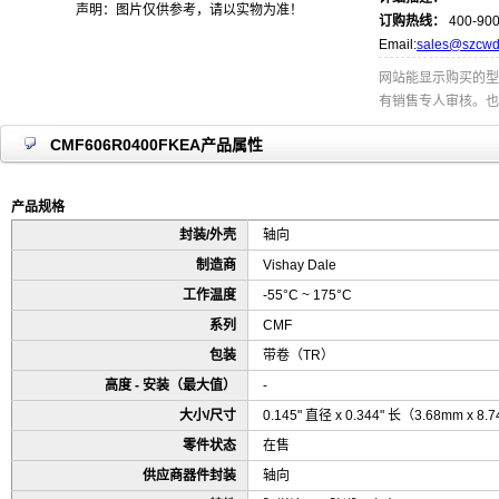
声明：图片仅供参考，请以实物为准！
订购热线：
400-900
Email:
sales@szcwd
网站能显示购买的型
有销售专人审核。也
CMF606R0400FKEA产品属性
产品规格
封装/外壳
轴向
制造商
Vishay Dale
工作温度
-55°C ~ 175°C
系列
CMF
包装
带卷（TR）
高度 - 安装（最大值）
-
大小/尺寸
0.145" 直径 x 0.344" 长（3.68mm x 8
零件状态
在售
供应商器件封装
轴向