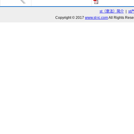
st（意法）简介
|
st
Copyright © 2017
www.st-ic.com
All Rights R