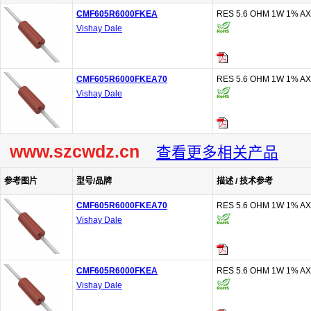
CMF605R6000FKEA
RES 5.6 OHM 1W 1% AX
Vishay Dale
CMF605R6000FKEA70
RES 5.6 OHM 1W 1% AX
Vishay Dale
www.szcwdz.cn
查看更多相关产品
参考图片
型号/品牌
描述 / 技术参考
CMF605R6000FKEA70
RES 5.6 OHM 1W 1% AX
Vishay Dale
CMF605R6000FKEA
RES 5.6 OHM 1W 1% AX
Vishay Dale