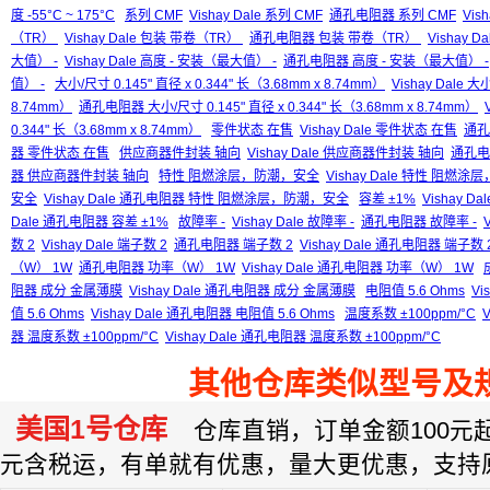
度 -55°C ~ 175°C
系列 CMF
Vishay Dale 系列 CMF
通孔电阻器 系列 CMF
Vis
（TR）
Vishay Dale 包装 带卷（TR）
通孔电阻器 包装 带卷（TR）
Vishay
大值） -
Vishay Dale 高度 - 安装（最大值） -
通孔电阻器 高度 - 安装（最大值） -
值） -
大小/尺寸 0.145" 直径 x 0.344" 长（3.68mm x 8.74mm）
Vishay Dale 大
8.74mm）
通孔电阻器 大小/尺寸 0.145" 直径 x 0.344" 长（3.68mm x 8.74mm）
0.344" 长（3.68mm x 8.74mm）
零件状态 在售
Vishay Dale 零件状态 在售
通孔
器 零件状态 在售
供应商器件封装 轴向
Vishay Dale 供应商器件封装 轴向
通孔电
器 供应商器件封装 轴向
特性 阻燃涂层，防潮，安全
Vishay Dale 特性 阻燃
安全
Vishay Dale 通孔电阻器 特性 阻燃涂层，防潮，安全
容差 ±1%
Vishay Da
Dale 通孔电阻器 容差 ±1%
故障率 -
Vishay Dale 故障率 -
通孔电阻器 故障率 -
数 2
Vishay Dale 端子数 2
通孔电阻器 端子数 2
Vishay Dale 通孔电阻器 端子数 
（W） 1W
通孔电阻器 功率（W） 1W
Vishay Dale 通孔电阻器 功率（W） 1W
阻器 成分 金属薄膜
Vishay Dale 通孔电阻器 成分 金属薄膜
电阻值 5.6 Ohms
Vi
值 5.6 Ohms
Vishay Dale 通孔电阻器 电阻值 5.6 Ohms
温度系数 ±100ppm/°C
V
器 温度系数 ±100ppm/°C
Vishay Dale 通孔电阻器 温度系数 ±100ppm/°C
其他仓库类似型号及
美国1号仓库
仓库直销，订单金额100元起订
元含税运，有单就有优惠，量大更优惠，支持