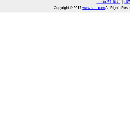
st（意法）简介
|
st
Copyright © 2017
www.st-ic.com
All Rights R