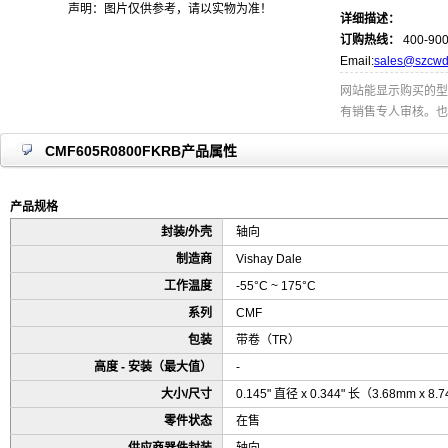
声明：图片仅供参考，请以实物为准！
详细描述：
订购热线：
400-900
Email:
sales@szcwd
网站能显示购买的型
有销售专人审核。也
CMF605R0800FKRB产品属性
产品规格
封装/外壳
轴向
制造商
Vishay Dale
工作温度
-55°C ~ 175°C
系列
CMF
包装
带卷（TR）
高度 - 安装（最大值）
-
大小/尺寸
0.145" 直径 x 0.344" 长（3.68mm x 8
零件状态
在售