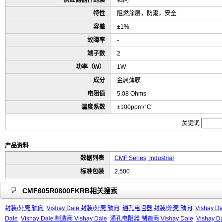
供应商器件封装
轴向
特性
阻燃涂层，防潮，安全
容差
±1%
故障率
-
端子数
2
功率（W）
1W
成分
金属薄膜
电阻值
5.08 Ohms
温度系数
±100ppm/°C
关键词
产品资料
数据列表
CMF Series, Industrial
标准包装
2,500
CMF605R0800FKRB相关搜索
封装/外壳 轴向
Vishay Dale 封装/外壳 轴向
通孔电阻器 封装/外壳 轴向
Vishay
Dale
Vishay Dale 制造商 Vishay Dale
通孔电阻器 制造商 Vishay Dale
Vishay 