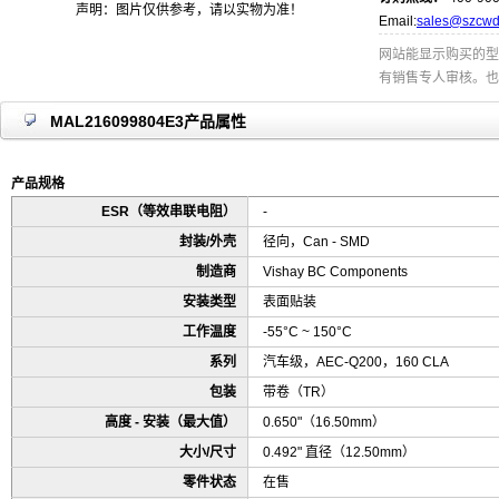
声明：图片仅供参考，请以实物为准！
Email:
sales@szcwd
网站能显示购买的型
有销售专人审核。也
MAL216099804E3产品属性
产品规格
ESR（等效串联电阻）
-
封装/外壳
径向，Can - SMD
制造商
Vishay BC Components
安装类型
表面贴装
工作温度
-55°C ~ 150°C
系列
汽车级，AEC-Q200，160 CLA
包装
带卷（TR）
高度 - 安装（最大值）
0.650"（16.50mm）
大小/尺寸
0.492" 直径（12.50mm）
零件状态
在售