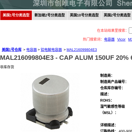
美国1号分类选型
新加坡2号分类选型
英国10号分类选型
英国2号分类选型
在本站结果里搜索：
热门搜索词：
电容器
Vicor
M
美国1号仓库
>
电容器
>
铝电解电容器
>
MAL216099804E3
MAL216099804E3 -
CAP ALUM 150UF 20% 
非库存货
制造商：
制造商产品编号：
仓库库存编号：
描述：
ROHS：
湿气敏感性等级
（MSL）：
详细描述：
订购热线：
400-900