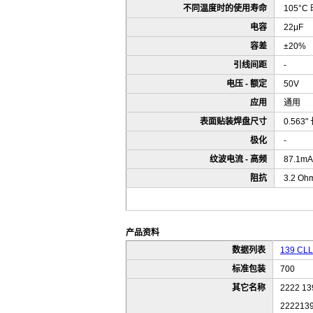
不同温度时的使用寿命
105°C
电容
22μF
容差
±20%
引线间距
-
电压 - 额定
50V
应用
通用
表面贴装焊盘尺寸
0.563"
极化
-
纹波电流 - 高频
87.1mA
阻抗
3.2 Oh
产品资料
数据列表
139 CLL
标准包装
700
其它名称
2222 13
222213