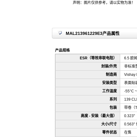
声明：图片仅供参考，请以实物为准！
MAL213961229E3产品属性
产品规格
ESR（等效串联电阻）
6.5 欧
封装/外壳
非标准型
制造商
Vishay
安装类型
表面贴
工作温度
-55°C ~
系列
139 CL
包装
带卷（
高度 - 安装（最大值）
0.323
大小/尺寸
0.563"
零件状态
在售