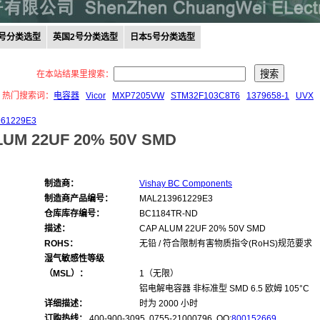
0号分类选型
英国2号分类选型
日本5号分类选型
在本站结果里搜索：
热门搜索词：
电容器
Vicor
MXP7205VW
STM32F103C8T6
1379658-1
UVX
61229E3
LUM 22UF 20% 50V SMD
制造商：
Vishay BC Components
制造商产品编号：
MAL213961229E3
仓库库存编号：
BC1184TR-ND
描述：
CAP ALUM 22UF 20% 50V SMD
ROHS：
无铅 / 符合限制有害物质指令(RoHS)规范要求
湿气敏感性等级
（MSL）：
1（无限）
铝电解电容器 非标准型 SMD 6.5 欧姆 105°C
详细描述：
时为 2000 小时
订购热线：
400-900-3095 0755-21000796, QQ:
800152669
,