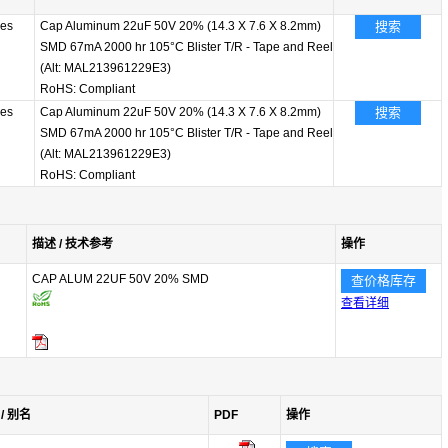
ies
Cap Aluminum 22uF 50V 20% (14.3 X 7.6 X 8.2mm)
搜索
SMD 67mA 2000 hr 105°C Blister T/R - Tape and Reel
(Alt: MAL213961229E3)
RoHS: Compliant
ies
Cap Aluminum 22uF 50V 20% (14.3 X 7.6 X 8.2mm)
搜索
SMD 67mA 2000 hr 105°C Blister T/R - Tape and Reel
(Alt: MAL213961229E3)
RoHS: Compliant
描述 / 技术参考
操作
CAP ALUM 22UF 50V 20% SMD
查价格库存
查看详细
/ 别名
PDF
操作