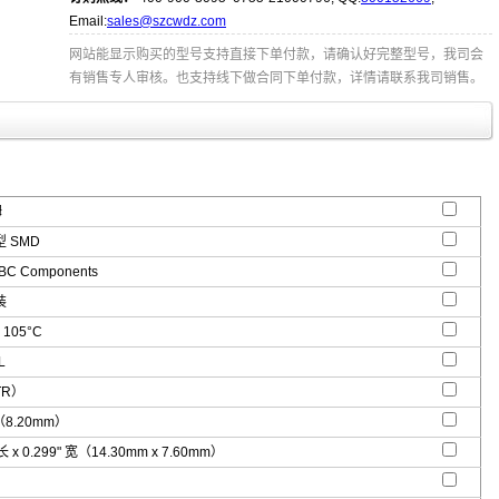
Email:
sales@szcwdz.com
网站能显示购买的型号支持直接下单付款，请确认好完整型号，我司会
有销售专人审核。也支持线下做合同下单付款，详情请联系我司销售。
姆
 SMD
 BC Components
装
 105°C
L
TR）
"（8.20mm）
 长 x 0.299" 宽（14.30mm x 7.60mm）