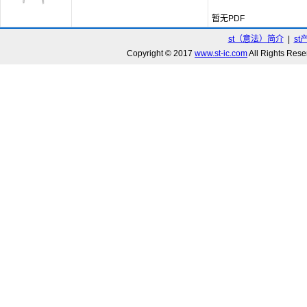
暂无PDF
st（意法）简介
|
st
Copyright © 2017
www.st-ic.com
All Rights R