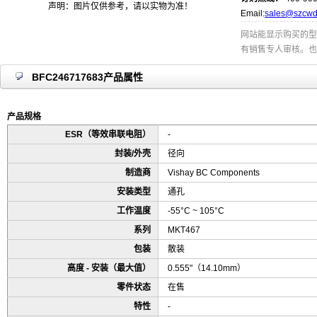
声明：图片仅供参考，请以实物为准！
Email:
sales@szcwd
网站能显示购买的型
有销售专人审核。也
BFC246717683产品属性
产品规格
ESR（等效串联电阻）
-
封装/外壳
径向
制造商
Vishay BC Components
安装类型
通孔
工作温度
-55°C ~ 105°C
系列
MKT467
包装
散装
高度 - 安装（最大值）
0.555"（14.10mm）
零件状态
在售
特性
-