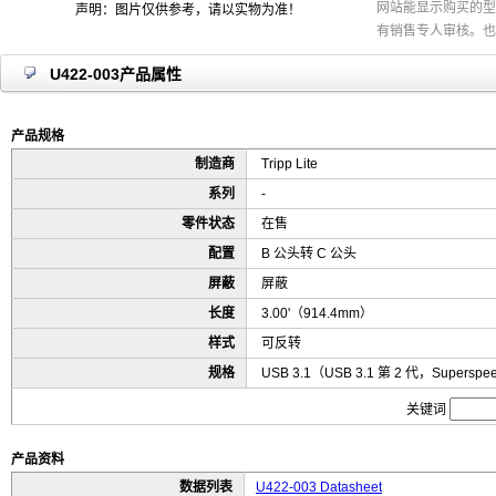
网站能显示购买的型
声明：图片仅供参考，请以实物为准！
有销售专人审核。也
U422-003产品属性
产品规格
制造商
Tripp Lite
系列
-
零件状态
在售
配置
B 公头转 C 公头
屏蔽
屏蔽
长度
3.00'（914.4mm）
样式
可反转
规格
USB 3.1（USB 3.1 第 2 代，Superspe
关键词
产品资料
数据列表
U422-003 Datasheet