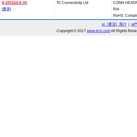
9-103324-0-35
TE Connectivity Ltd
CONN HEADR
[
更多
]
R/A
RoHS: Compl
st（意法）简介
|
st
Copyright © 2017
www.st-ic.com
All Rights R