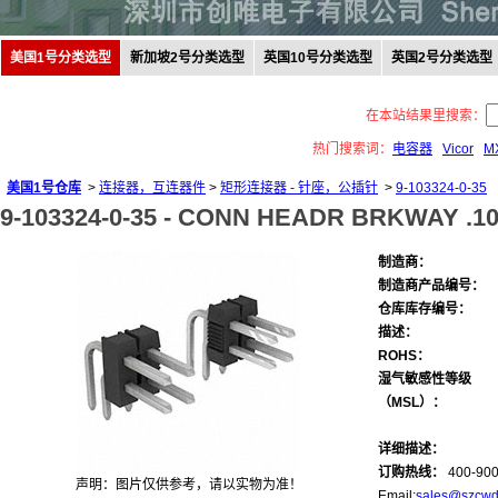
美国1号分类选型
新加坡2号分类选型
英国10号分类选型
英国2号分类选型
在本站结果里搜索：
热门搜索词：
电容器
Vicor
M
美国1号仓库
>
连接器，互连器件
>
矩形连接器 - 针座，公插针
>
9-103324-0-35
9-103324-0-35 -
CONN HEADR BRKWAY .10
制造商：
制造商产品编号：
仓库库存编号：
描述：
ROHS：
湿气敏感性等级
（MSL）：
详细描述：
订购热线：
400-900
声明：图片仅供参考，请以实物为准！
Email:
sales@szcwd