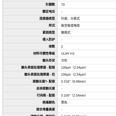
针脚数
70
额定电压
-
连接器类型
针座，分离式
样式
板至板或电缆
紧固类型
推挽式
侵入防护
-
排数
2
材料可燃性等级
UL94 V-0
触头形状
方形
触头表面处理厚度 - 配接
100μin（2.54μm）
触头表面处理厚度 - 柱
100μin（2.54μm）
接触长度?- 配接
0.318"（8.08mm）
总体接触长度
-
行间距 - 配接
0.100"（2.54mm）
绝缘颜色
黑色
接合堆叠高度
-