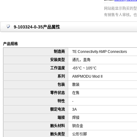
网站能显示购买的型
有销售专人审核。也
9-103324-0-35产品属性
产品规格
制造商
TE Connectivity AMP Connectors
安装类型
通孔，直角
工作温度
-65°C ~ 105°C
系列
AMPMODU Mod II
包装
散装
零件状态
在售
特性
-
额定电流
3A
端接
焊接
触头材料
铜合金
触头类型
公形引脚