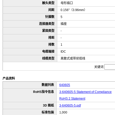
触头类型
母形插口
间距
0.156"（3.96mm）
针脚数
5
连接器类型
插座
紧固类型
-
排距
-
排数
1
电缆端接
IDC
线缆类型
离散式或带状缆线
关键词
产品资料
数据列表
640605
RoHS指令信息
3-640605-5 Statement of Compliance
RoHS 2 Statement
3D 图纸
3-640605-5.pdf
标准包装
1,000