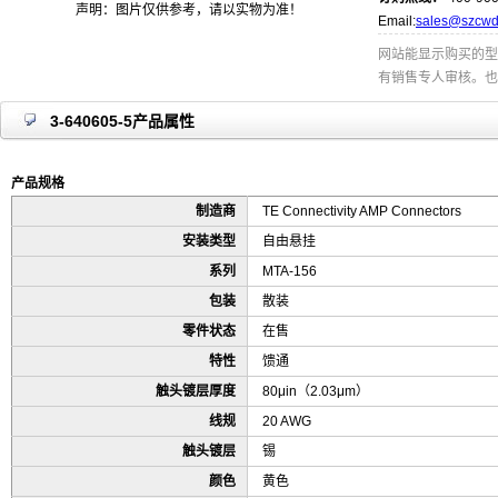
声明：图片仅供参考，请以实物为准！
Email:
sales@szcwd
网站能显示购买的型
有销售专人审核。也
3-640605-5产品属性
产品规格
制造商
TE Connectivity AMP Connectors
安装类型
自由悬挂
系列
MTA-156
包装
散装
零件状态
在售
特性
馈通
触头镀层厚度
80μin（2.03μm）
线规
20 AWG
触头镀层
锡
颜色
黄色