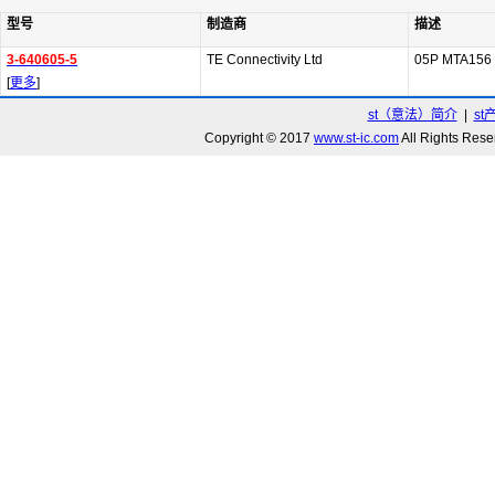
型号
制造商
描述
3-640605-5
TE Connectivity Ltd
05P MTA156
[
更多
]
st（意法）简介
|
st
Copyright © 2017
www.st-ic.com
All Rights R