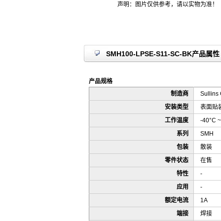
声明：图片仅供参考，请以实物为准！
SMH100-LPSE-S11-SC-BK产品属性
产品规格
制造商
Sullins
安装类型
表面贴
工作温度
-40°C ~
系列
SMH
包装
散装
零件状态
在售
特性
-
应用
-
额定电流
1A
端接
焊接