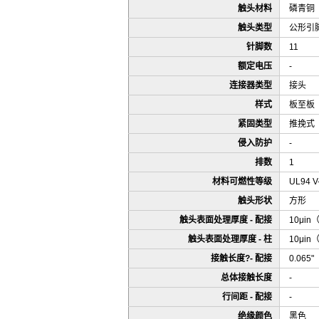
触头材料
磷青铜
触头类型
公形引
针脚数
11
额定电压
-
连接器类型
接头
样式
板至板
紧固类型
推挽式
侵入防护
-
排数
1
材料可燃性等级
UL94 V
触头形状
方形
触头表面处理厚度 - 配接
10μin
触头表面处理厚度 - 柱
10μin
接触长度?- 配接
0.065
总体接触长度
-
行间距 - 配接
-
绝缘颜色
黑色