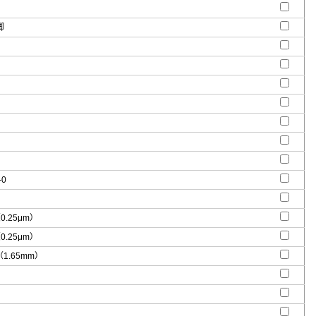
脚
-0
（0.25μm）
（0.25μm）
"（1.65mm）