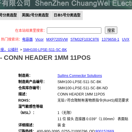
0号分类选型
英国2号分类选型
日本5号分类选型
在本站结果里搜索：
热门搜索词：
电容器
Vicor
MXP7205VW
STM32F103C8T6
1379658-1
UVX
 针座，公插针
>
SMH100-LPSE-S11-SC-BK
 -
CONN HEADER 1MM 11POS
制造商：
Sullins Connector Solutions
制造商产品编号：
SMH100-LPSE-S11-SC-BK
仓库库存编号：
SMH100-LPSE-S11-SC-BK-ND
描述：
CONN HEADER 1MM 11POS
ROHS：
无铅 / 符合限制有害物质指令(RoHS)规范要求
湿气敏感性等级
（MSL）：
1（无限）
11 位 接头 连接器 0.039"（1.00mm） 表面贴
详细描述：
装 金
订购热线：
400-900-3095 0755-21000796, QQ:
800152669
,