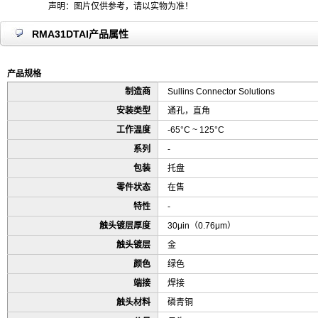
声明：图片仅供参考，请以实物为准！
RMA31DTAI产品属性
产品规格
制造商
Sullins Connector Solutions
安装类型
通孔，直角
工作温度
-65°C ~ 125°C
系列
-
包装
托盘
零件状态
在售
特性
-
触头镀层厚度
30μin（0.76μm）
触头镀层
金
颜色
绿色
端接
焊接
触头材料
磷青铜