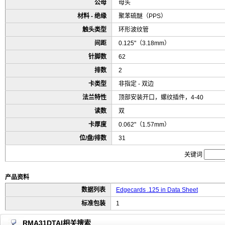
公母
母头
材料 - 绝缘
聚苯硫醚（PPS）
触头类型
环形波纹管
间距
0.125"（3.18mm）
针脚数
62
排数
2
卡类型
非指定 - 双边
法兰特性
顶部安装开口，螺纹插件，4-40
读数
双
卡厚度
0.062"（1.57mm）
位/盘/排数
31
关键词
产品资料
数据列表
Edgecards .125 in Data Sheet
标准包装
1
RMA31DTAI相关搜索