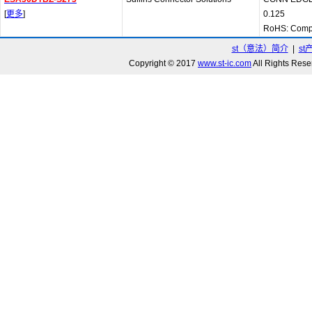
[
更多
]
0.125
RoHS: Comp
st（意法）简介
|
st
Copyright © 2017
www.st-ic.com
All Rights R