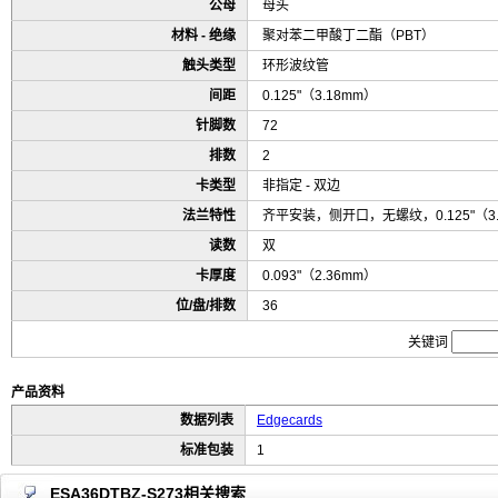
公母
母头
材料 - 绝缘
聚对苯二甲酸丁二酯（PBT）
触头类型
环形波纹管
间距
0.125"（3.18mm）
针脚数
72
排数
2
卡类型
非指定 - 双边
法兰特性
齐平安装，侧开口，无螺纹，0.125"（3
读数
双
卡厚度
0.093"（2.36mm）
位/盘/排数
36
关键词
产品资料
数据列表
Edgecards
标准包装
1
ESA36DTBZ-S273相关搜索