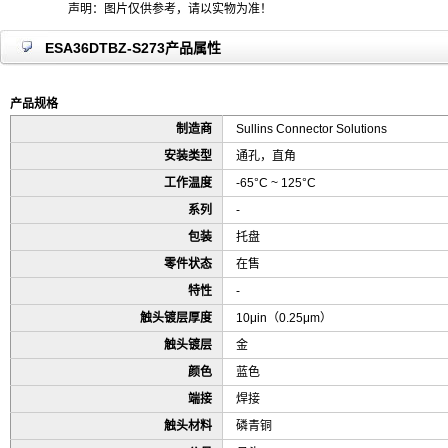
声明：图片仅供参考，请以实物为准！
ESA36DTBZ-S273产品属性
产品规格
制造商
Sullins Connector Solutions
安装类型
通孔，直角
工作温度
-65°C ~ 125°C
系列
-
包装
托盘
零件状态
在售
特性
-
触头镀层厚度
10μin（0.25μm）
触头镀层
金
颜色
蓝色
端接
焊接
触头材料
磷青铜